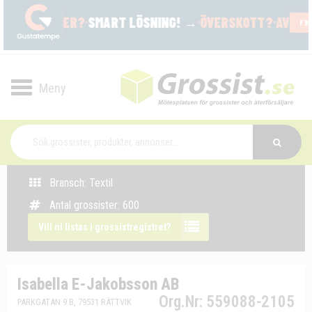
Toggle
navigation
Bransch: Textil
Antal grossister: 600
Vill ni listas i grossistregistret?
Isabella E-Jakobsson AB
Org.Nr: 559088-2105
PARKGATAN 9 B, 79531 RÄTTVIK