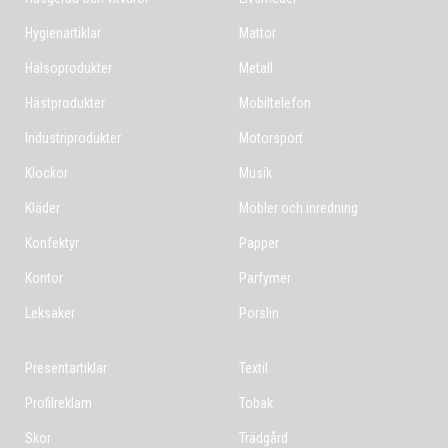
Hygienartiklar
Mattor
Hälsoprodukter
Metall
Hästprodukter
Mobiltelefon
Industriprodukter
Motorsport
Klockor
Musik
Kläder
Möbler och inredning
Konfektyr
Papper
Kontor
Parfymer
Leksaker
Porslin
Presentartiklar
Textil
Profilreklam
Tobak
Skor
Trädgård