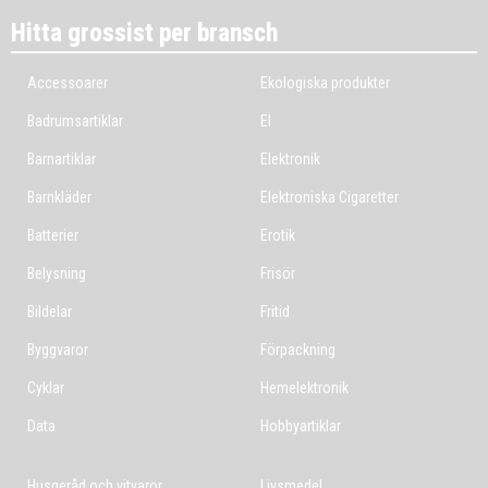
Hitta grossist per bransch
Accessoarer
Ekologiska produkter
Badrumsartiklar
El
Barnartiklar
Elektronik
Barnkläder
Elektroniska Cigaretter
Batterier
Erotik
Belysning
Frisör
Bildelar
Fritid
Byggvaror
Förpackning
Cyklar
Hemelektronik
Data
Hobbyartiklar
Husgeråd och vitvaror
Livsmedel