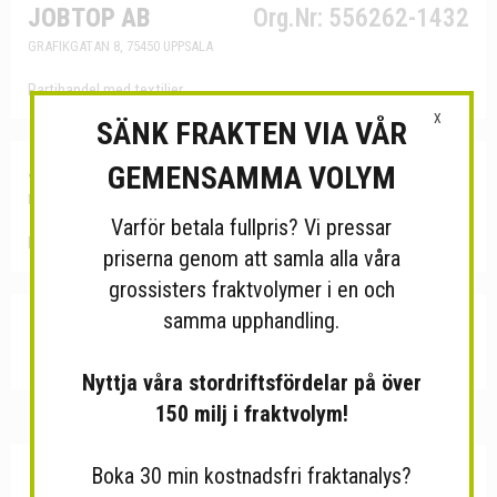
JOBTOP AB
Org.Nr: 556262-1432
GRAFIKGATAN 8, 75450 UPPSALA
Partihandel med textilier
X
SÄNK FRAKTEN VIA VÅR
Johansson, Mari
Org.Nr: 621116-5524
GEMENSAMMA VOLYM
BJÖRLANDA GÄSTGIVAREGÅRDEN, 43897 RÄVLANDA
Varför betala fullpris? Vi pressar
Partihandel med textilier
priserna genom att samla alla våra
grossisters fraktvolymer i en och
samma upphandling.
1
2
3
4
5
6
7
8
9
10
11
12
13
14
15
16
17
18
19
20
…
40
Nästa
Sista
Nyttja våra stordriftsfördelar på över
150 milj i fraktvolym!
Boka 30 min kostnadsfri fraktanalys?