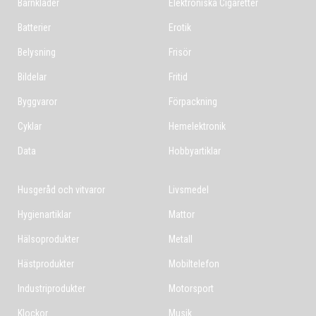
Barnkläder
Elektroniska Cigaretter
Batterier
Erotik
Belysning
Frisör
Bildelar
Fritid
Byggvaror
Förpackning
Cyklar
Hemelektronik
Data
Hobbyartiklar
Husgeråd och vitvaror
Livsmedel
Hygienartiklar
Mattor
Hälsoprodukter
Metall
Hästprodukter
Mobiltelefon
Industriprodukter
Motorsport
Klockor
Musik