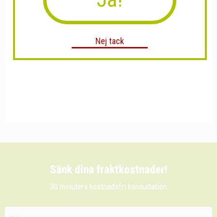
Nej tack
Sänk dina fraktkostnader!
30 minuters kostnadsfri konsultation