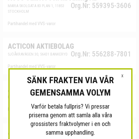
Org.Nr: 559395-3606
MARIA SKOLGATA 83 PLAN 1, 11853
STOCKHOLM
Partihandel med VVS-varor
ACTICON AKTIEBOLAG
Org.Nr: 556288-7801
SJÖÅKRAVÄGEN 30, 56431 BANKERYD
Partihandel med VVS-varor
X
SÄNK FRAKTEN VIA VÅR
Agenturhuset AB
Org.Nr: 559115-0999
GEMENSAMMA VOLYM
ROSENDALSVÄGEN 116 B, 25355 MÖRARP
Varför betala fullpris? Vi pressar
Partihandel med sanitetsgods
priserna genom att samla alla våra
grossisters fraktvolymer i en och
Ahlm, Anders
Org.Nr: 630523-5035
samma upphandling.