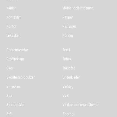
Kläder
Möbler och inredning
Konfektyr
Papper
Kontor
Parfymer
Leksaker
Porslin
Presentartiklar
Textil
Profilreklam
Tobak
Skor
Trädgård
Skönhetsprodukter
Underkläder
Smycken
Verktyg
Spa
VVS
Sportartiklar
Väskor och resetillbehör
Stål
Zoologi