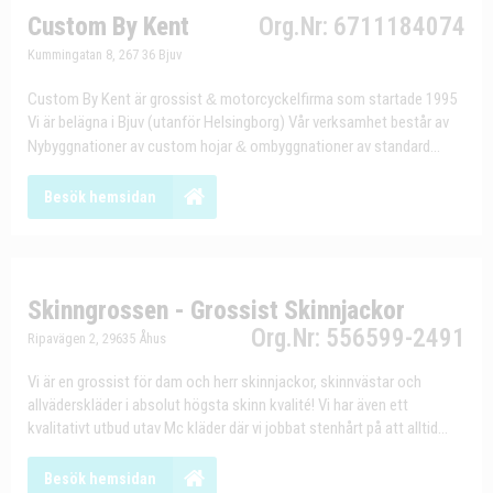
Custom By Kent
Org.Nr: 6711184074
Kummingatan 8, 267 36 Bjuv
Custom By Kent är grossist
&
motorcyckelfirma som startade 1995
Vi är belägna i Bjuv (utanför Helsingborg) Vår verksamhet består av
Nybyggnationer av custom hojar
&
ombyggnationer av standard...
Besök hemsidan
Skinngrossen - Grossist Skinnjackor
Org.Nr: 556599-2491
Ripavägen 2, 29635 Åhus
Vi är en grossist för dam och herr skinnjackor, skinnvästar och
allväderskläder i absolut högsta skinn kvalité! Vi har även ett
kvalitativt utbud utav Mc kläder där vi jobbat stenhårt på att alltid...
Besök hemsidan