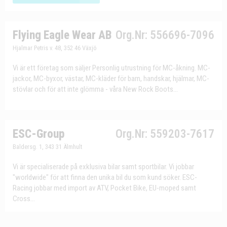
Flying Eagle Wear AB
Org.Nr: 556696-7096
Hjalmar Petris v. 48, 352 46 Växjö
Vi är ett företag som säljer Personlig utrustning för MC-åkning. MC-
jackor, MC-byxor, västar, MC-kläder för barn, handskar, hjälmar, MC-
stövlar och för att inte glömma - våra New Rock Boots...
ESC-Group
Org.Nr: 559203-7617
Baldersg. 1, 343 31 Älmhult
Vi är specialiserade på exklusiva bilar samt sportbilar. Vi jobbar
"worldwide" för att finna den unika bil du som kund söker. ESC-
Racing jobbar med import av ATV, Pocket Bike, EU-moped samt
Cross...