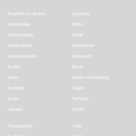
Husgeråd och vitvaror
Livsmedel
Hygienartiklar
Mattor
Hälsoprodukter
Metall
Hästprodukter
Mobiltelefon
Industriprodukter
Motorsport
Klockor
Musik
Kläder
Möbler och inredning
Konfektyr
Papper
Kontor
Parfymer
Leksaker
Porslin
Presentartiklar
Textil