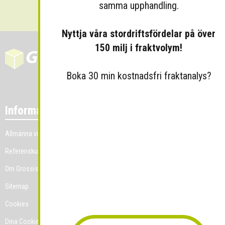
samma upphandling.
Nyttja våra stordriftsfördelar på över
150 milj i fraktvolym!
Boka 30 min kostnadsfri fraktanalys?
Information
Allmänna villkor
Referenskunder
Om Grossist.se
Sitemap
Cookies
Dina Cookie-prefenser