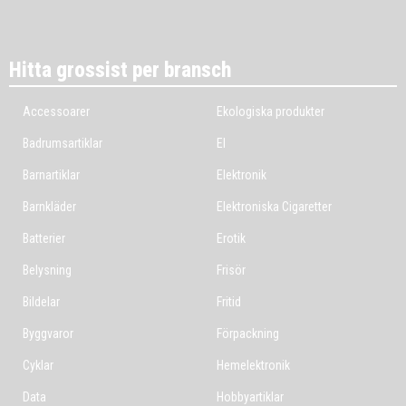
Hitta grossist per bransch
Accessoarer
Ekologiska produkter
Badrumsartiklar
El
Barnartiklar
Elektronik
Barnkläder
Elektroniska Cigaretter
Batterier
Erotik
Belysning
Frisör
Bildelar
Fritid
Byggvaror
Förpackning
Cyklar
Hemelektronik
Data
Hobbyartiklar