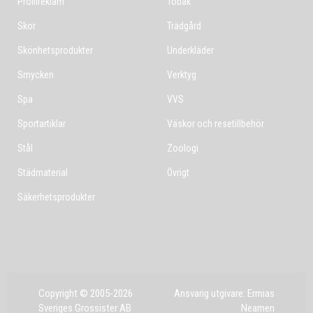
Profilreklam
Tobak
Skor
Trädgård
Skönhetsprodukter
Underkläder
Smycken
Verktyg
Spa
VVS
Sportartiklar
Väskor och resetillbehör
Stål
Zoologi
Städmaterial
Övrigt
Säkerhetsprodukter
Copyright © 2005-2026
Ansvarig utgivare: Ermias
Sveriges Grossister AB
Neamen