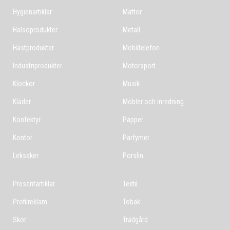
Hygienartiklar
Mattor
Hälsoprodukter
Metall
Hästprodukter
Mobiltelefon
Industriprodukter
Motorsport
Klockor
Musik
Kläder
Möbler och inredning
Konfektyr
Papper
Kontor
Parfymer
Leksaker
Porslin
Presentartiklar
Textil
Profilreklam
Tobak
Skor
Trädgård