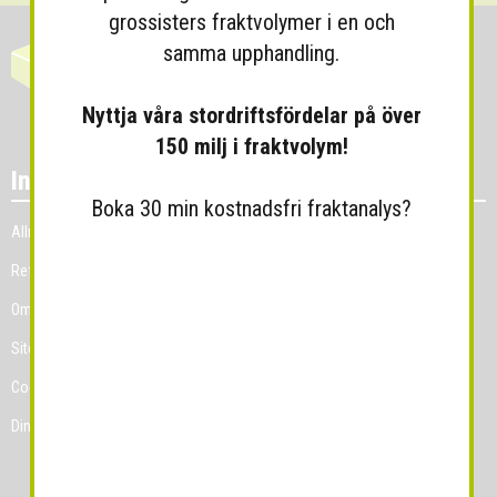
grossisters fraktvolymer i en och
samma upphandling.
Nyttja våra stordriftsfördelar på över
150 milj i fraktvolym!
Information
Boka 30 min kostnadsfri fraktanalys?
Allmänna villkor
Referenskunder
Om Grossist.se
Sitemap
Cookies
Dina Cookie-prefenser