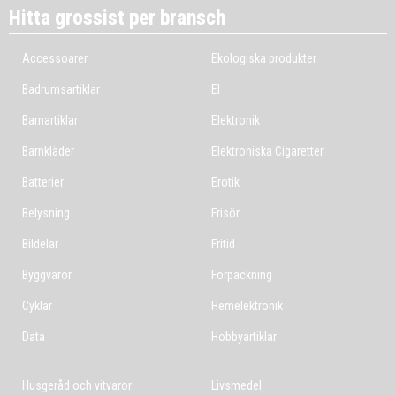
Hitta grossist per bransch
Accessoarer
Ekologiska produkter
Badrumsartiklar
El
Barnartiklar
Elektronik
Barnkläder
Elektroniska Cigaretter
Batterier
Erotik
Belysning
Frisör
Bildelar
Fritid
Byggvaror
Förpackning
Cyklar
Hemelektronik
Data
Hobbyartiklar
Husgeråd och vitvaror
Livsmedel