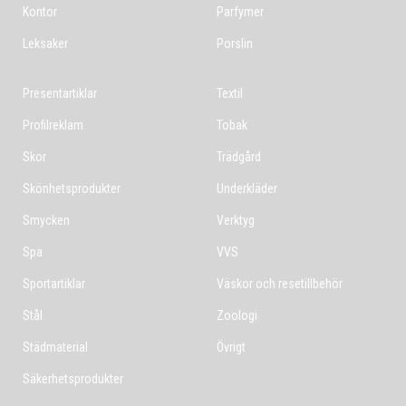
Kontor
Parfymer
Leksaker
Porslin
Presentartiklar
Textil
Profilreklam
Tobak
Skor
Trädgård
Skönhetsprodukter
Underkläder
Smycken
Verktyg
Spa
VVS
Sportartiklar
Väskor och resetillbehör
Stål
Zoologi
Städmaterial
Övrigt
Säkerhetsprodukter