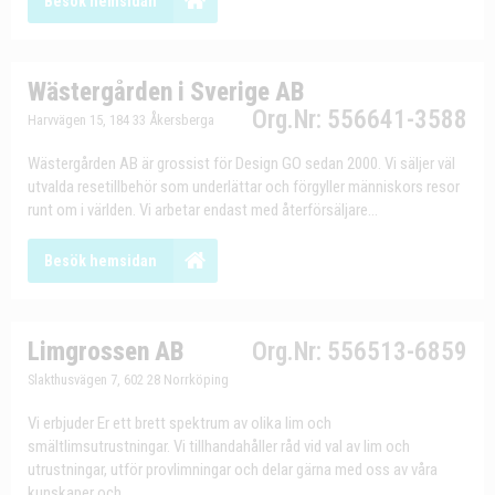
Besök hemsidan
Wästergården i Sverige AB
Org.Nr: 556641-3588
Harvvägen 15, 184 33 Åkersberga
Wästergården AB är grossist för Design GO sedan 2000. Vi säljer väl
utvalda resetillbehör som underlättar och förgyller människors resor
runt om i världen. Vi arbetar endast med återförsäljare...
Besök hemsidan
Limgrossen AB
Org.Nr: 556513-6859
Slakthusvägen 7, 602 28 Norrköping
Vi erbjuder Er ett brett spektrum av olika lim och
smältlimsutrustningar. Vi tillhandahåller råd vid val av lim och
utrustningar, utför provlimningar och delar gärna med oss av våra
kunskaper och...