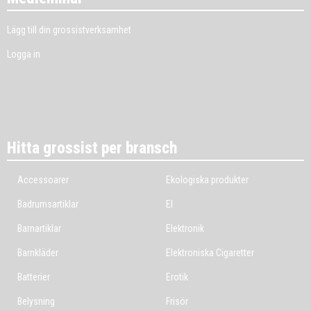
Lägg till din grossistverksamhet
Logga in
Hitta grossist per bransch
Accessoarer
Ekologiska produkter
Badrumsartiklar
El
Barnartiklar
Elektronik
Barnkläder
Elektroniska Cigaretter
Batterier
Erotik
Belysning
Frisör