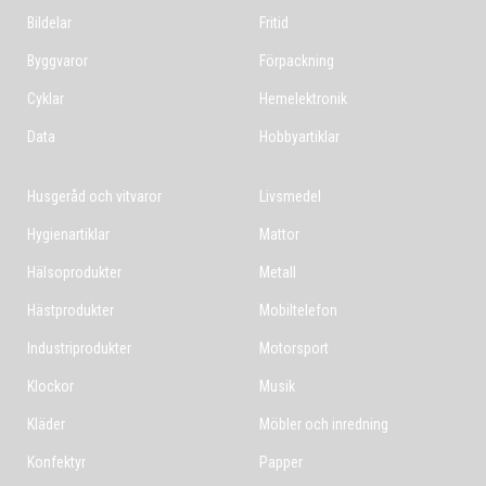
Bildelar
Fritid
Byggvaror
Förpackning
Cyklar
Hemelektronik
Data
Hobbyartiklar
Husgeråd och vitvaror
Livsmedel
Hygienartiklar
Mattor
Hälsoprodukter
Metall
Hästprodukter
Mobiltelefon
Industriprodukter
Motorsport
Klockor
Musik
Kläder
Möbler och inredning
Konfektyr
Papper