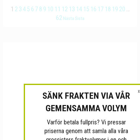
1
2
3
4
5
6
7
8
9
10
11
12
13
14
15
16
17
18
19
20
…
62
Nästa
Sista
X
SÄNK FRAKTEN VIA VÅR
GEMENSAMMA VOLYM
Varför betala fullpris? Vi pressar
priserna genom att samla alla våra
grossisters fraktvolymer i en och