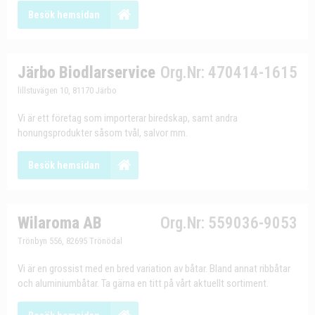
Besök hemsidan
Järbo Biodlarservice
Org.Nr: 470414-1615
lillstuvägen 10, 81170 Järbo
Vi är ett företag som importerar biredskap, samt andra
honungsprodukter såsom tvål, salvor mm.
Besök hemsidan
Wilaroma AB
Org.Nr: 559036-9053
Trönbyn 556, 82695 Trönödal
Vi är en grossist med en bred variation av båtar. Bland annat ribbåtar
och aluminiumbåtar. Ta gärna en titt på vårt aktuellt sortiment.