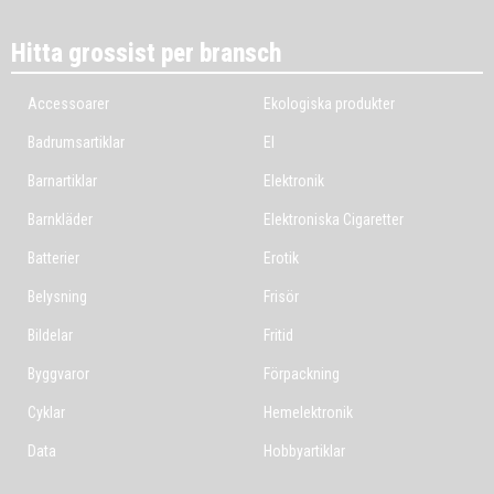
Hitta grossist per bransch
Accessoarer
Ekologiska produkter
Badrumsartiklar
El
Barnartiklar
Elektronik
Barnkläder
Elektroniska Cigaretter
Batterier
Erotik
Belysning
Frisör
Bildelar
Fritid
Byggvaror
Förpackning
Cyklar
Hemelektronik
Data
Hobbyartiklar