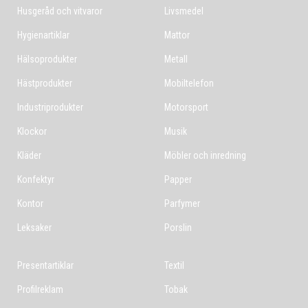
Husgeråd och vitvaror
Livsmedel
Hygienartiklar
Mattor
Hälsoprodukter
Metall
Hästprodukter
Mobiltelefon
Industriprodukter
Motorsport
Klockor
Musik
Kläder
Möbler och inredning
Konfektyr
Papper
Kontor
Parfymer
Leksaker
Porslin
Presentartiklar
Textil
Profilreklam
Tobak