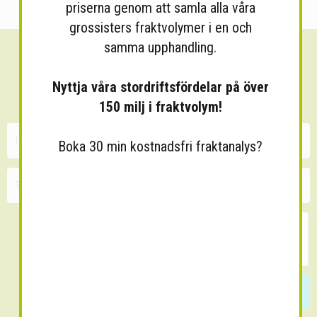
priserna genom att samla alla våra
grossisters fraktvolymer i en och
samma upphandling.
Sänk dina fraktkostnader!
Nyttja våra stordriftsfördelar på över
30 minuters kostnadsfri konsultation
150 milj i fraktvolym!
Boka 30 min kostnadsfri fraktanalys?
Skicka