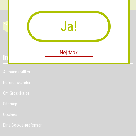
Ja!
Nej tack
Information
Allmänna villkor
Referenskunder
Om Grossist.se
Sitemap
Cookies
Dina Cookie-prefenser