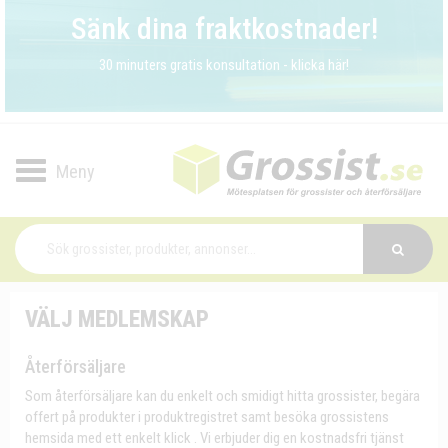
Sänk dina fraktkostnader!
30 minuters gratis konsultation - klicka här!
Toggle
navigation
VÄLJ MEDLEMSKAP
Återförsäljare
Som återförsäljare kan du enkelt och smidigt hitta grossister, begära
offert på produkter i produktregistret samt besöka grossistens
hemsida med ett enkelt klick . Vi erbjuder dig en kostnadsfri tjänst