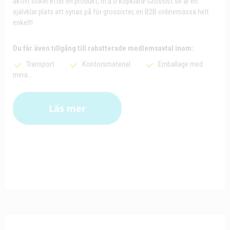
aktivt söker efter en produkt, m.a.o köpklara! Grossist.se är en
självklar plats att synas på för grossister, en B2B onlinemässa helt
enkelt!
Du får även tillgång till rabatterade medlemsavtal inom:
Transport
Kontorsmaterial
Emballage med
mera...
Läs mer