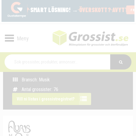
Toggle
navigation
Bransch: Musik
Antal grossister: 76
Vill ni listas i grossistregistret?