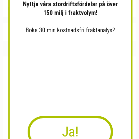
Nyttja våra stordriftsfördelar på över
Partihandel med inspelade band och skivor för musik och bild
150 milj i fraktvolym!
Boka 30 min kostnadsfri fraktanalys?
1
2
3
4
5
6
Nästa
Sista
Ja!