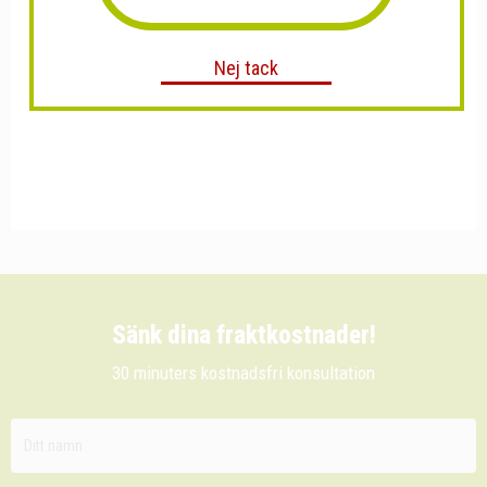
Nej tack
Sänk dina fraktkostnader!
30 minuters kostnadsfri konsultation