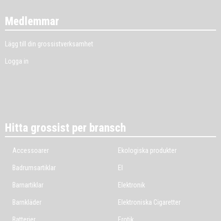
Medlemmar
Lägg till din grossistverksamhet
Logga in
Hitta grossist per bransch
Accessoarer
Ekologiska produkter
Badrumsartiklar
El
Barnartiklar
Elektronik
Barnkläder
Elektroniska Cigaretter
Batterier
Erotik