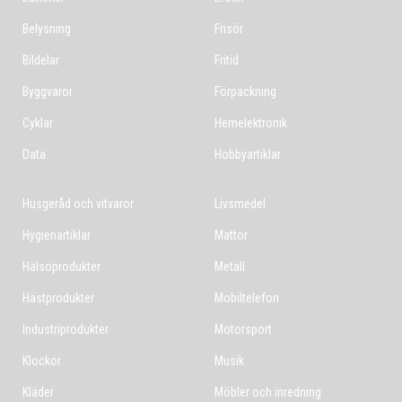
Belysning
Frisör
Bildelar
Fritid
Byggvaror
Förpackning
Cyklar
Hemelektronik
Data
Hobbyartiklar
Husgeråd och vitvaror
Livsmedel
Hygienartiklar
Mattor
Hälsoprodukter
Metall
Hästprodukter
Mobiltelefon
Industriprodukter
Motorsport
Klockor
Musik
Kläder
Möbler och inredning