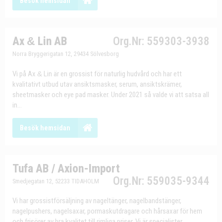
Besök hemsidan
Ax
&
Lin AB
Org.Nr: 559303-3938
Norra Bryggerigatan 12, 29434 Sölvesborg
Vi på Ax
&
Lin är en grossist för naturlig hudvård och har ett
kvalitativt utbud utav ansiktsmasker, serum, ansiktskrämer,
sheetmasker och eye pad masker. Under 2021 så valde vi att satsa all
in...
Besök hemsidan
Tufa AB / Axion-Import
Org.Nr: 559035-9344
Smedjegatan 12, 52233 TIDAHOLM
Vi har grossistförsäljning av nageltänger, nagelbandstänger,
nagelpushers, nagelsaxar, pormaskutdragare och hårsaxar för hem
och frisörer av bra kvalitet till rimliga priser. Vi är specialister...