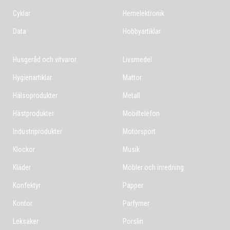
Cyklar
Hemelektronik
Data
Hobbyartiklar
Husgeråd och vitvaror
Livsmedel
Hygienartiklar
Mattor
Hälsoprodukter
Metall
Hästprodukter
Mobiltelefon
Industriprodukter
Motorsport
Klockor
Musik
Kläder
Möbler och inredning
Konfektyr
Papper
Kontor
Parfymer
Leksaker
Porslin