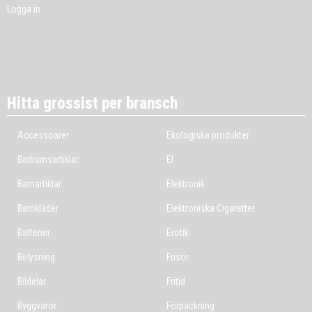
Logga in
Hitta grossist per bransch
Accessoarer
Ekologiska produkter
Badrumsartiklar
El
Barnartiklar
Elektronik
Barnkläder
Elektroniska Cigaretter
Batterier
Erotik
Belysning
Frisör
Bildelar
Fritid
Byggvaror
Förpackning