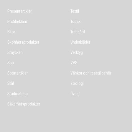
Presentartiklar
Textil
Profilreklam
Tobak
Skor
Trädgård
Skönhetsprodukter
Underkläder
Smycken
Verktyg
Spa
VVS
Sportartiklar
Väskor och resetillbehör
Stål
Zoologi
Städmaterial
Övrigt
Säkerhetsprodukter