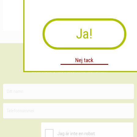
Ja!
Sänk dina fraktkostnader!
Nej tack
30 minuters kostnadsfri konsultation