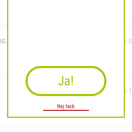
ORG AKTIEBOLAG
Org.Nr: 556323-
Ja!
Org.Nr: 570613-
Nej tack