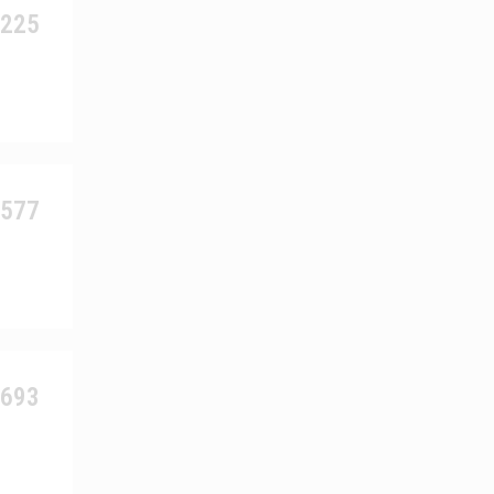
9225
5577
0693