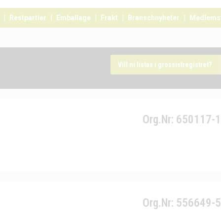
Restpartier
Emballage
Frakt
Branschnyheter
Medlems
Vill ni listas i grossistregistret?
Org.Nr: 650117-
Org.Nr: 556649-