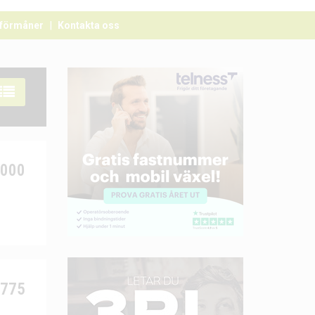
förmåner
Kontakta oss
1000
5775