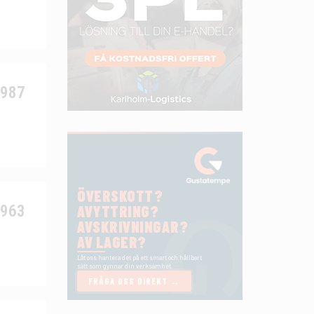
6987
2963