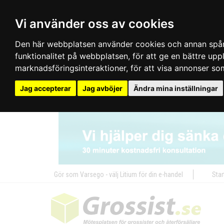
Vi använder oss av cookies
Den här webbplatsen använder cookies och annan spårn
funktionalitet på webbplatsen
,
för att ge en bättre up
marknadsföringsinteraktioner
,
för att visa annonser so
Jag accepterar
Jag avböjer
Ändra mina inställningar
Gör som Varsego - välj Litium för din e-handel
Star