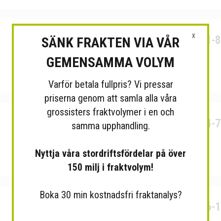
X
Org.Nr: 556451-
SÄNK FRAKTEN VIA VÅR
GEMENSAMMA VOLYM
Varför betala fullpris? Vi pressar
priserna genom att samla alla våra
grossisters fraktvolymer i en och
Org.Nr: 559304-
samma upphandling.
Nyttja våra stordriftsfördelar på över
150 milj i fraktvolym!
Boka 30 min kostnadsfri fraktanalys?
Org.Nr: 510416-