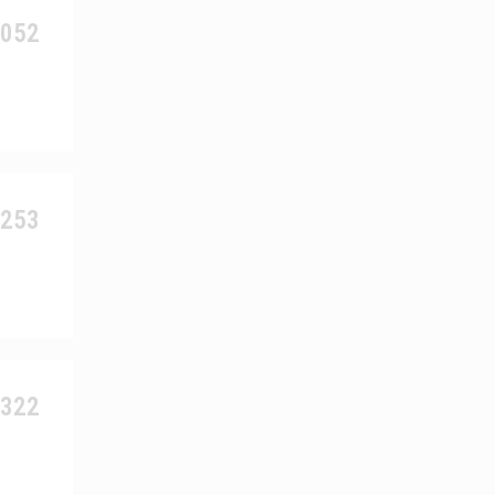
8052
7253
7322