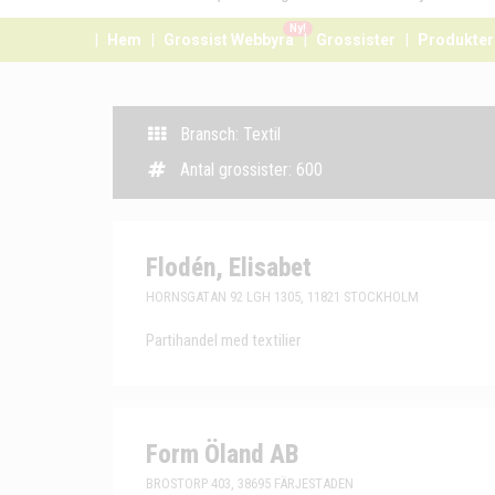
Ny!
Hem
Grossist Webbyrå
Grossister
Produkter
Bransch: Textil
Antal grossister: 600
Flodén, Elisabet
HORNSGATAN 92 LGH 1305, 11821 STOCKHOLM
Partihandel med textilier
Form Öland AB
BROSTORP 403, 38695 FÄRJESTADEN