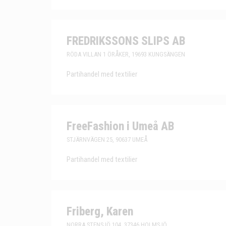
FREDRIKSSONS SLIPS AB
RÖDA VILLAN 1 ÖRÅKER, 19693 KUNGSÄNGEN
Partihandel med textilier
FreeFashion i Umeå AB
STJÄRNVÄGEN 25, 90637 UMEÅ
Partihandel med textilier
Friberg, Karen
NORRA STENSJÖ 104, 37346 HOLMSJÖ