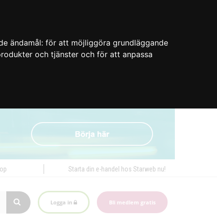
nde ändamål:
för att möjliggöra grundläggande
 produkter och tjänster och för att anpassa
hop
Starta din e-handel hos Starweb nu!
Logga in
Bli medlem gratis