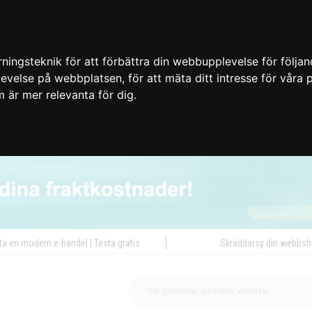
ingsteknik för att förbättra din webbupplevelse för följa
plevelse på webbplatsen
,
för att mäta ditt intresse för våra
m är mer relevanta för dig
.
ta en modern e-handel | Testa gratis
Skräddarsy din webbs