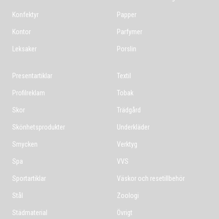
Konfektyr
Papper
Kontor
Parfymer
Leksaker
Porslin
Presentartiklar
Textil
Profilreklam
Tobak
Skor
Trädgård
Skönhetsprodukter
Underkläder
Smycken
Verktyg
Spa
VVS
Sportartiklar
Väskor och resetillbehör
Stål
Zoologi
Städmaterial
Övrigt