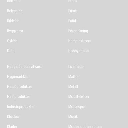
Batterier
Erotik
Belysning
Frisör
Bildelar
Fritid
Byggvaror
Förpackning
Cyklar
Hemelektronik
Data
Hobbyartiklar
Husgeråd och vitvaror
Livsmedel
Hygienartiklar
Mattor
Hälsoprodukter
Metall
Hästprodukter
Mobiltelefon
Industriprodukter
Motorsport
Klockor
Musik
Kläder
Möbler och inredning