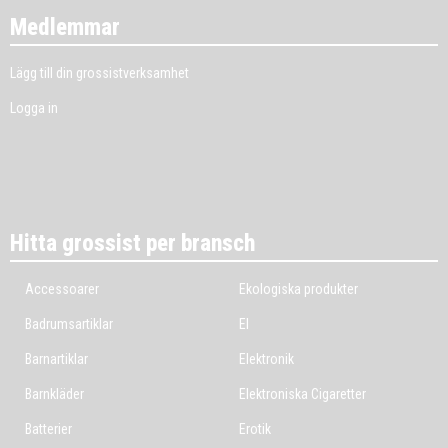
Medlemmar
Lägg till din grossistverksamhet
Logga in
Hitta grossist per bransch
Accessoarer
Ekologiska produkter
Badrumsartiklar
El
Barnartiklar
Elektronik
Barnkläder
Elektroniska Cigaretter
Batterier
Erotik