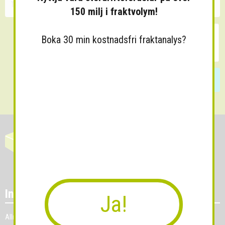
150 milj i fraktvolym!
Boka 30 min kostnadsfri fraktanalys?
Skicka
Information
Ja!
Allmänna villkor