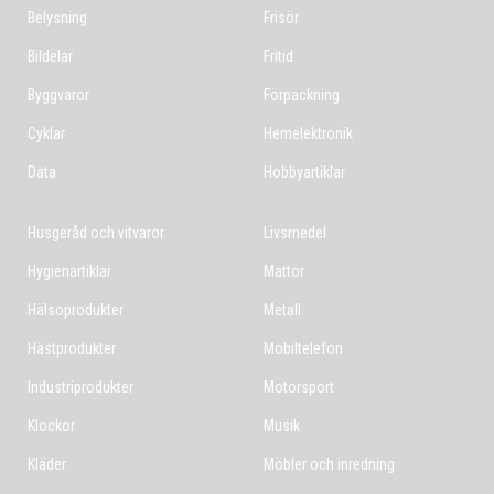
Belysning
Frisör
Bildelar
Fritid
Byggvaror
Förpackning
Cyklar
Hemelektronik
Data
Hobbyartiklar
Husgeråd och vitvaror
Livsmedel
Hygienartiklar
Mattor
Hälsoprodukter
Metall
Hästprodukter
Mobiltelefon
Industriprodukter
Motorsport
Klockor
Musik
Kläder
Möbler och inredning