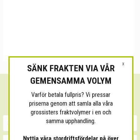
X
SÄNK FRAKTEN VIA VÅR
GEMENSAMMA VOLYM
Sänk dina fraktkostnader!
Varför betala fullpris? Vi pressar
30 minuters kostnadsfri konsultation
priserna genom att samla alla våra
grossisters fraktvolymer i en och
samma upphandling.
Nyttja våra stordriftsfördelar på över