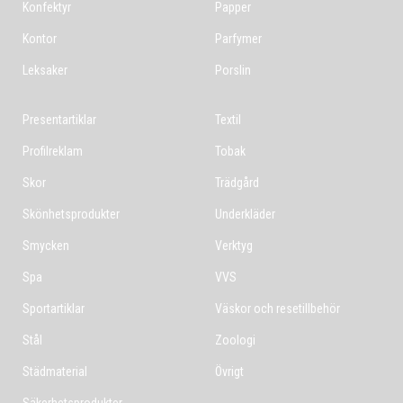
Konfektyr
Papper
Kontor
Parfymer
Leksaker
Porslin
Presentartiklar
Textil
Profilreklam
Tobak
Skor
Trädgård
Skönhetsprodukter
Underkläder
Smycken
Verktyg
Spa
VVS
Sportartiklar
Väskor och resetillbehör
Stål
Zoologi
Städmaterial
Övrigt