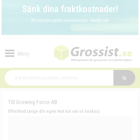
Sänk dina fraktkostnader!
30 minuters gratis konsultation - klicka här!
Toggle
navigation
Till Growing Force AB
Offerttext (ange din egen text här om så önskas):