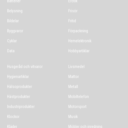
Batterier
Erotik
Belysning
Frisör
Bildelar
Fritid
Byggvaror
Förpackning
Cyklar
Hemelektronik
Data
Hobbyartiklar
Husgeråd och vitvaror
Livsmedel
Hygienartiklar
Mattor
Hälsoprodukter
Metall
Hästprodukter
Mobiltelefon
Industriprodukter
Motorsport
Klockor
Musik
Kläder
Möbler och inredning