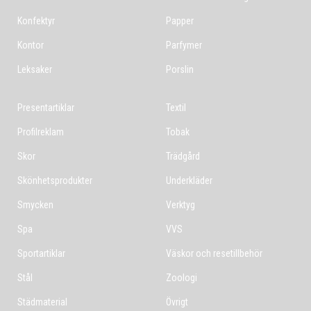
Konfektyr
Papper
Kontor
Parfymer
Leksaker
Porslin
Presentartiklar
Textil
Profilreklam
Tobak
Skor
Trädgård
Skönhetsprodukter
Underkläder
Smycken
Verktyg
Spa
VVS
Sportartiklar
Väskor och resetillbehör
Stål
Zoologi
Städmaterial
Övrigt