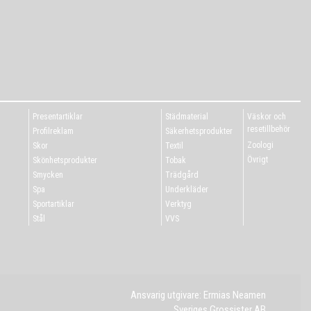
Presentartiklar
Städmaterial
Väskor och
resetillbehör
Profilreklam
Säkerhetsprodukter
Zoologi
Skor
Textil
Övrigt
Skönhetsprodukter
Tobak
Smycken
Trädgård
Spa
Underkläder
Sportartiklar
Verktyg
Stål
VVS
Ansvarig utgivare: Ermias Neamen
Sveriges Grossister AB