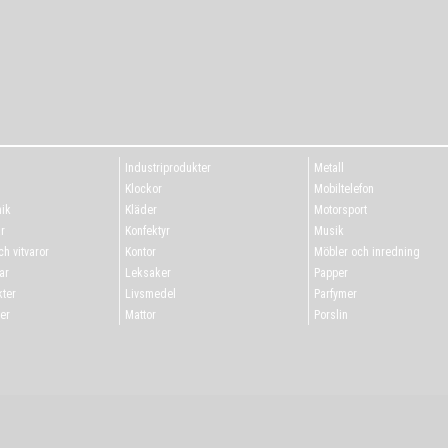
Industriprodukter
Metall
g
Klockor
Mobiltelefon
ik
Kläder
Motorsport
r
Konfektyr
Musik
h vitvaror
Kontor
Möbler och inredning
ar
Leksaker
Papper
ter
Livsmedel
Parfymer
er
Mattor
Porslin