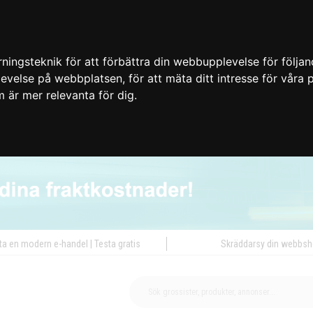
ingsteknik för att förbättra din webbupplevelse för följa
plevelse på webbplatsen
,
för att mäta ditt intresse för våra
m är mer relevanta för dig
.
ta en modern e-handel | Testa gratis
Skräddarsy din webbs