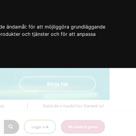
nde ändamål:
för att möjliggöra grundläggande
 produkter och tjänster och för att anpassa
hop
Starta din e-handel hos Starweb nu!
Logga in
Bli medlem gratis