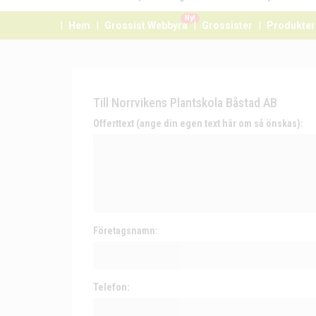
Ny!
Hem
Grossist Webbyrå
Grossister
Produkter
Till Norrvikens Plantskola Båstad AB
Offerttext (ange din egen text här om så önskas):
Företagsnamn:
Telefon: