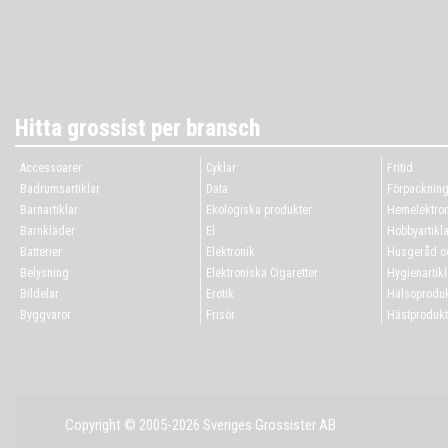
Hitta grossist per bransch
Accessoarer
Cyklar
Fritid
Badrumsartiklar
Data
Förpacknin
Barnartiklar
Ekologiska produkter
Hemelektron
Barnkläder
El
Hobbyartikla
Batterier
Elektronik
Husgeråd oc
Belysning
Elektroniska Cigaretter
Hygienartikl
Bildelar
Erotik
Hälsoproduk
Byggvaror
Frisör
Hästprodukt
Copyright © 2005-2026 Sveriges Grossister AB