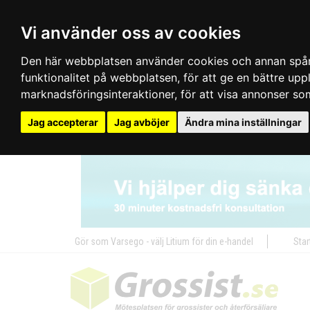
Vi använder oss av cookies
Den här webbplatsen använder cookies och annan spårn
funktionalitet på webbplatsen
,
för att ge en bättre up
marknadsföringsinteraktioner
,
för att visa annonser so
Jag accepterar
Jag avböjer
Ändra mina inställningar
Gör som Varsego - välj Litium för din e-handel
Star