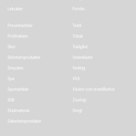
Leksaker
Porslin
Presentartiklar
Textil
Profilreklam
Tobak
Skor
Trädgård
Skönhetsprodukter
Underkläder
Smycken
Verktyg
Spa
VVS
Sportartiklar
Väskor och resetillbehör
Stål
Zoologi
Städmaterial
Övrigt
Säkerhetsprodukter