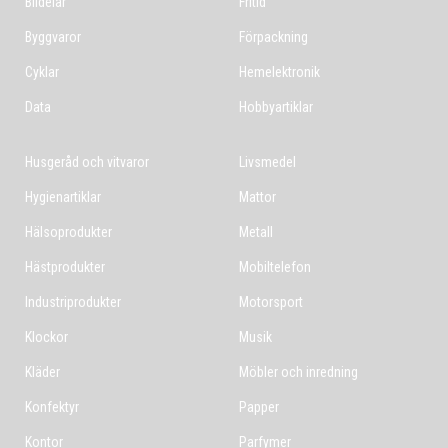
Bildelar
Fritid
Byggvaror
Förpackning
Cyklar
Hemelektronik
Data
Hobbyartiklar
Husgeråd och vitvaror
Livsmedel
Hygienartiklar
Mattor
Hälsoprodukter
Metall
Hästprodukter
Mobiltelefon
Industriprodukter
Motorsport
Klockor
Musik
Kläder
Möbler och inredning
Konfektyr
Papper
Kontor
Parfymer