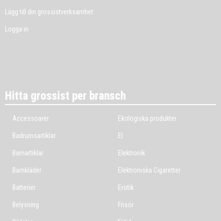
Lägg till din grossistverksamhet
Logga in
Hitta grossist per bransch
Accessoarer
Ekologiska produkter
Badrumsartiklar
El
Barnartiklar
Elektronik
Barnkläder
Elektroniska Cigaretter
Batterier
Erotik
Belysning
Frisör