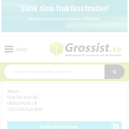
Sänk dina fraktkostnader!
30 minuters gratis konsultation - klicka här!
Toggle
navigation
Adress:
Deep Sea River AB
FÅGELSTIGEN 1 A
13235 SALTSJÖ-BOO
Skicka offertförfrågan