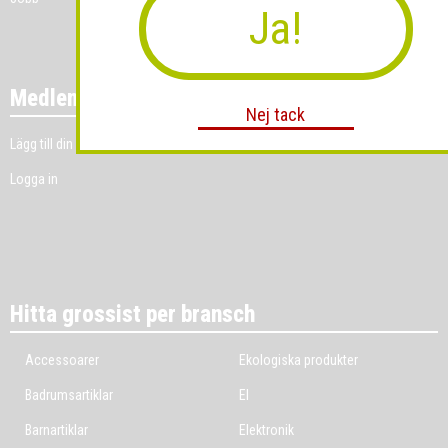
Ja!
Medlemmar
Nej tack
Lägg till din grossistverksamhet
Logga in
Hitta grossist per bransch
Accessoarer
Ekologiska produkter
Badrumsartiklar
El
Barnartiklar
Elektronik