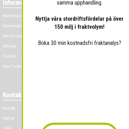
Information
samma upphandling.
Allmänna villkor
Nyttja våra stordriftsfördelar på över
150 milj i fraktvolym!
Referenskunder
Om Grossist.se
Boka 30 min kostnadsfri fraktanalys?
Sitemap
Cookies
Dina Cookie-prefenser
Kontakt
Kontakt
Partner
Jobb