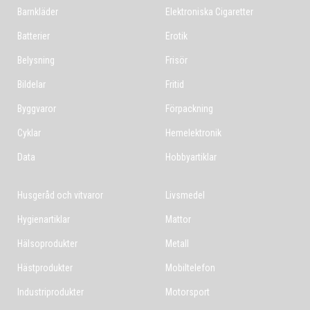
Barnkläder
Elektroniska Cigaretter
Batterier
Erotik
Belysning
Frisör
Bildelar
Fritid
Byggvaror
Förpackning
Cyklar
Hemelektronik
Data
Hobbyartiklar
Husgeråd och vitvaror
Livsmedel
Hygienartiklar
Mattor
Hälsoprodukter
Metall
Hästprodukter
Mobiltelefon
Industriprodukter
Motorsport