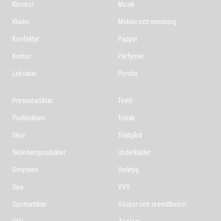
Klockor
Musik
Kläder
Möbler och inredning
Konfektyr
Papper
Kontor
Parfymer
Leksaker
Porslin
Presentartiklar
Textil
Profilreklam
Tobak
Skor
Trädgård
Skönhetsprodukter
Underkläder
Smycken
Verktyg
Spa
VVS
Sportartiklar
Väskor och resetillbehör