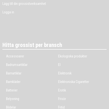
Lägg till din grossistverksamhet
Logga in
Hitta grossist per bransch
Accessoarer
Ekologiska produkter
Badrumsartiklar
El
Barnartiklar
Elektronik
Barnkläder
Elektroniska Cigaretter
Batterier
Erotik
Belysning
Frisör
Bildelar
Fritid