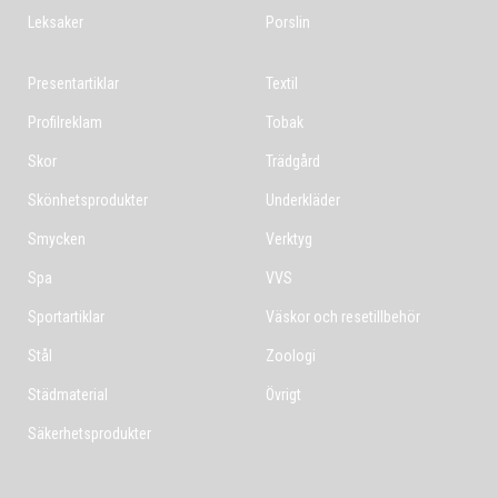
Leksaker
Porslin
Presentartiklar
Textil
Profilreklam
Tobak
Skor
Trädgård
Skönhetsprodukter
Underkläder
Smycken
Verktyg
Spa
VVS
Sportartiklar
Väskor och resetillbehör
Stål
Zoologi
Städmaterial
Övrigt
Säkerhetsprodukter