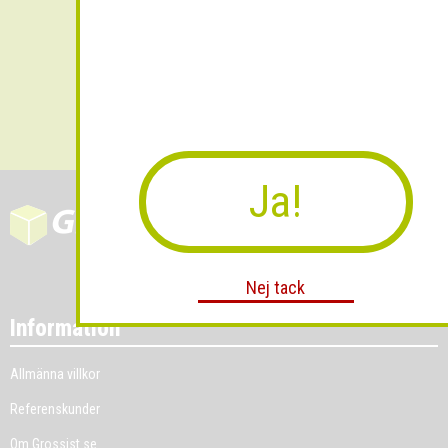
Skicka
Ja!
Nej tack
Information
Allmänna villkor
Referenskunder
Om Grossist.se