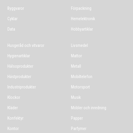
Byggvaror
Förpackning
Cyklar
Hemelektronik
Data
Hobbyartiklar
Husgeråd och vitvaror
Livsmedel
Hygienartiklar
Mattor
Hälsoprodukter
Metall
Hästprodukter
Mobiltelefon
Industriprodukter
Motorsport
Klockor
Musik
Kläder
Möbler och inredning
Konfektyr
Papper
Kontor
Parfymer