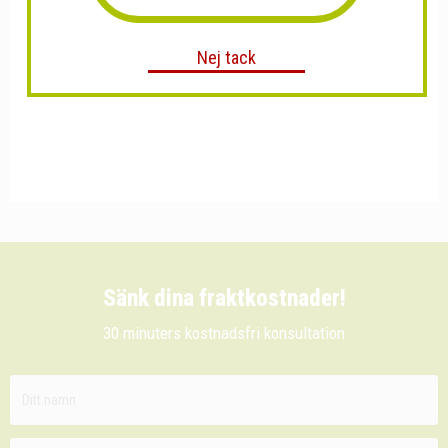
Nej tack
Sänk dina fraktkostnader!
30 minuters kostnadsfri konsultation