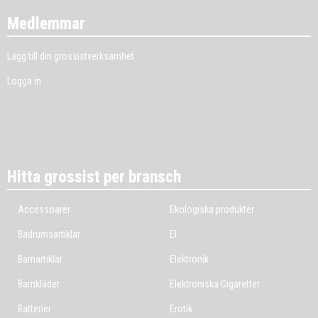
Medlemmar
Lägg till din grossistverksamhet
Logga in
Hitta grossist per bransch
Accessoarer
Ekologiska produkter
Badrumsartiklar
El
Barnartiklar
Elektronik
Barnkläder
Elektroniska Cigaretter
Batterier
Erotik