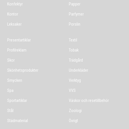
Konfektyr
Papper
Kontor
Parfymer
Leksaker
Porslin
Presentartiklar
Textil
Profilreklam
Tobak
Skor
Trädgård
Skönhetsprodukter
Underkläder
Smycken
Verktyg
Spa
VVS
Sportartiklar
Väskor och resetillbehör
Stål
Zoologi
Städmaterial
Övrigt