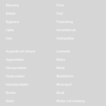
Belysning
Frisör
Bildelar
Fritid
Byggvaror
Förpackning
Cyklar
Hemelektronik
Data
Hobbyartiklar
Husgeråd och vitvaror
Livsmedel
Hygienartiklar
Mattor
Hälsoprodukter
Metall
Hästprodukter
Mobiltelefon
Industriprodukter
Motorsport
Klockor
Musik
Kläder
Möbler och inredning