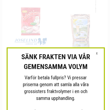
X
SÄNK FRAKTEN VIA VÅR
Juleskum Cloetta 24x100g
Låda med 6 påsar av Grönt...
GEMENSAMMA VOLYM
Varför betala fullpris? Vi pressar
priserna genom att samla alla våra
grossisters fraktvolymer i en och
samma upphandling.