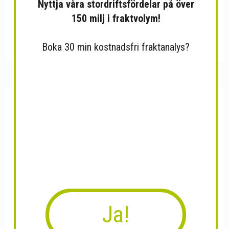
Nyttja våra stordriftsfördelar på över
150 milj i fraktvolym!
Vegankakor med belgisk
Bottarga torkad rom från...
choklad
Boka 30 min kostnadsfri fraktanalys?
Ja!