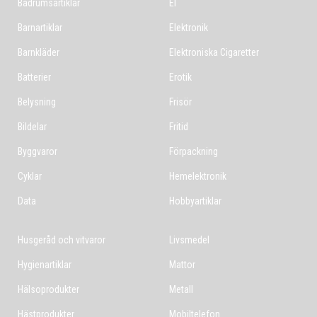
Badrumsartiklar
El
Barnartiklar
Elektronik
Barnkläder
Elektroniska Cigaretter
Batterier
Erotik
Belysning
Frisör
Bildelar
Fritid
Byggvaror
Förpackning
Cyklar
Hemelektronik
Data
Hobbyartiklar
Husgeråd och vitvaror
Livsmedel
Hygienartiklar
Mattor
Hälsoprodukter
Metall
Hästprodukter
Mobiltelefon