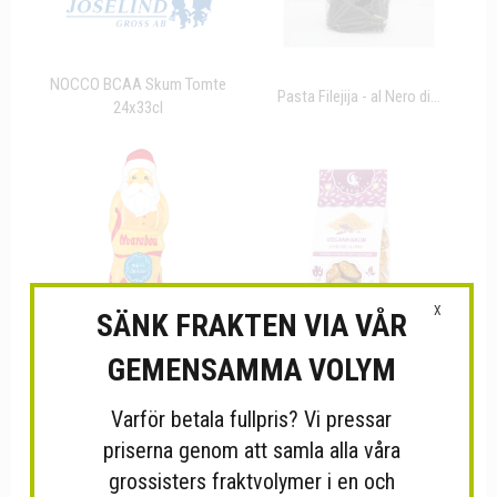
NOCCO BCAA Skum Tomte
Pasta Filejija - al Nero di...
24x33cl
X
SÄNK FRAKTEN VIA VÅR
GEMENSAMMA VOLYM
Marabou Pepparkaka
Vegankakor med lavendel
Varför betala fullpris? Vi pressar
17x185g
och...
priserna genom att samla alla våra
grossisters fraktvolymer i en och