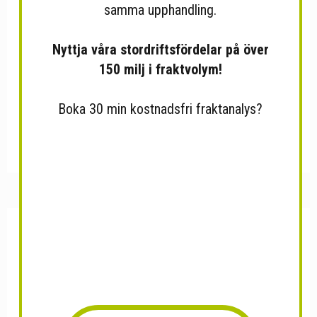
samma upphandling.
Nyttja våra stordriftsfördelar på över
150 milj i fraktvolym!
Boka 30 min kostnadsfri fraktanalys?
Cheetos BBQ 12x75g
Kvittenmarmelad 12st/låda