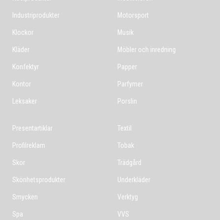
Industriprodukter
Motorsport
Klockor
Musik
Kläder
Möbler och inredning
Konfektyr
Papper
Kontor
Parfymer
Leksaker
Porslin
Presentartiklar
Textil
Profilreklam
Tobak
Skor
Trädgård
Skönhetsprodukter
Underkläder
Smycken
Verktyg
Spa
VVS