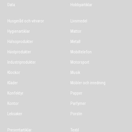
Data
Hobbyartiklar
Husgeråd och vitvaror
Livsmedel
Hygienartiklar
Mattor
Hälsoprodukter
Metall
Hästprodukter
Mobiltelefon
Industriprodukter
Motorsport
Klockor
Musik
Kläder
Möbler och inredning
Konfektyr
Papper
Kontor
Parfymer
Leksaker
Porslin
Presentartiklar
Textil