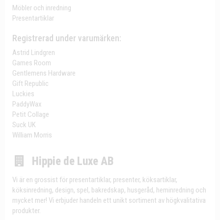
Möbler och inredning
Presentartiklar
Registrerad under varumärken:
Astrid Lindgren
Games Room
Gentlemens Hardware
Gift Republic
Luckies
PaddyWax
Petit Collage
Suck UK
William Morris
Hippie de Luxe AB
Vi är en grossist för presentartiklar, presenter, köksartiklar,
köksinredning, design, spel, bakredskap, husgeråd, heminredning och
mycket mer! Vi erbjuder handeln ett unikt sortiment av högkvalitativa
produkter.