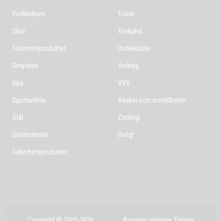
Profilreklam
Tobak
Skor
Trädgård
Skönhetsprodukter
Underkläder
Smycken
Verktyg
Spa
VVS
Sportartiklar
Väskor och resetillbehör
Stål
Zoologi
Städmaterial
Övrigt
Säkerhetsprodukter
Copyright © 2005-2026
Ansvarig utgivare: Ermias