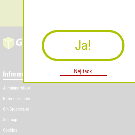
Skicka
Ja!
Nej tack
Information
Allmänna villkor
Referenskunder
Om Grossist.se
Sitemap
Cookies