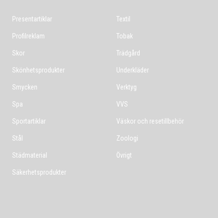
Presentartiklar
Textil
Profilreklam
Tobak
Skor
Trädgård
Skönhetsprodukter
Underkläder
Smycken
Verktyg
Spa
VVS
Sportartiklar
Väskor och resetillbehör
Stål
Zoologi
Städmaterial
Övrigt
Säkerhetsprodukter