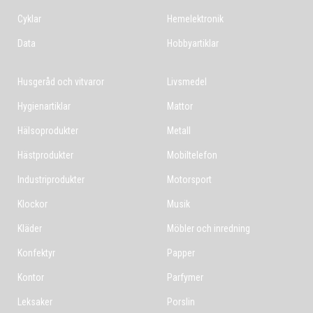
Cyklar
Hemelektronik
Data
Hobbyartiklar
Husgeråd och vitvaror
Livsmedel
Hygienartiklar
Mattor
Hälsoprodukter
Metall
Hästprodukter
Mobiltelefon
Industriprodukter
Motorsport
Klockor
Musik
Kläder
Möbler och inredning
Konfektyr
Papper
Kontor
Parfymer
Leksaker
Porslin