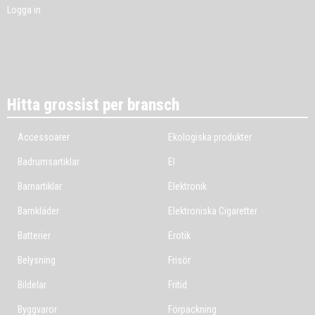
Logga in
Hitta grossist per bransch
Accessoarer
Ekologiska produkter
Badrumsartiklar
El
Barnartiklar
Elektronik
Barnkläder
Elektroniska Cigaretter
Batterier
Erotik
Belysning
Frisör
Bildelar
Fritid
Byggvaror
Förpackning