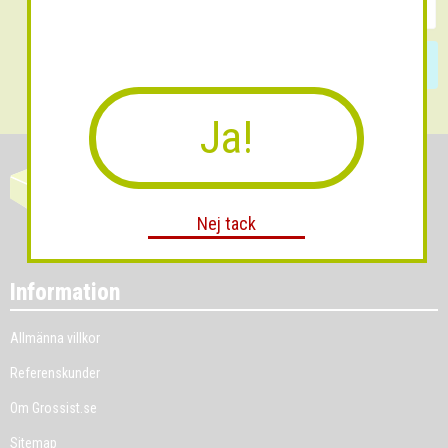
Skicka
Ja!
Nej tack
Information
Allmänna villkor
Referenskunder
Om Grossist.se
Sitemap