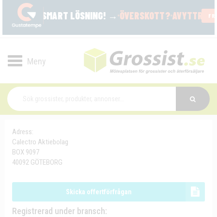
Toggle
navigation
Adress:
Calectro Aktiebolag
BOX 9097
40092 GÖTEBORG
Skicka offertförfrågan
Registrerad under bransch: