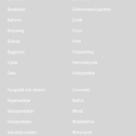
Barnkläder
Elektroniska Cigaretter
Batterier
Erotik
Belysning
Frisör
Bildelar
Fritid
Byggvaror
Förpackning
Cyklar
Hemelektronik
Data
Hobbyartiklar
Husgeråd och vitvaror
Livsmedel
Hygienartiklar
Mattor
Hälsoprodukter
Metall
Hästprodukter
Mobiltelefon
Industriprodukter
Motorsport