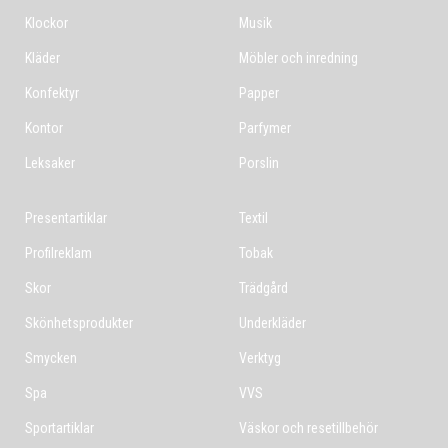
Klockor
Musik
Kläder
Möbler och inredning
Konfektyr
Papper
Kontor
Parfymer
Leksaker
Porslin
Presentartiklar
Textil
Profilreklam
Tobak
Skor
Trädgård
Skönhetsprodukter
Underkläder
Smycken
Verktyg
Spa
VVS
Sportartiklar
Väskor och resetillbehör