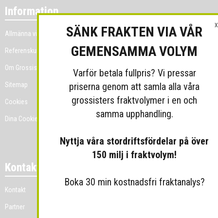
Information
X
SÄNK FRAKTEN VIA VÅR
Allmänna villkor
GEMENSAMMA VOLYM
Referenskunder
Om Grossist.se
Varför betala fullpris? Vi pressar
priserna genom att samla alla våra
Sitemap
grossisters fraktvolymer i en och
Cookies
samma upphandling.
Dina Cookie-prefenser
Nyttja våra stordriftsfördelar på över
150 milj i fraktvolym!
Kontakt
Boka 30 min kostnadsfri fraktanalys?
Kontakt
Partner