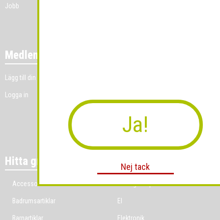
Jobb
Medlemmar
Lägg till din grossistverksamhet
Logga in
Ja!
Hitta grossist per bransch
Nej tack
Accessoarer
Ekologiska produkter
Badrumsartiklar
El
Barnartiklar
Elektronik