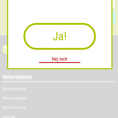
Skicka
Ja!
Nej tack
Information
Allmänna villkor
Referenskunder
Om Grossist.se
Sitemap