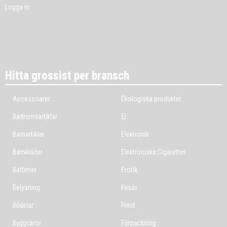
Logga in
Hitta grossist per bransch
Accessoarer
Ekologiska produkter
Badrumsartiklar
El
Barnartiklar
Elektronik
Barnkläder
Elektroniska Cigaretter
Batterier
Erotik
Belysning
Frisör
Bildelar
Fritid
Byggvaror
Förpackning