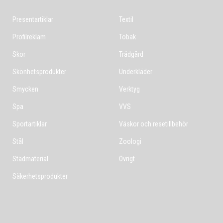
Presentartiklar
Textil
Profilreklam
Tobak
Skor
Trädgård
Skönhetsprodukter
Underkläder
Smycken
Verktyg
Spa
VVS
Sportartiklar
Väskor och resetillbehör
Stål
Zoologi
Städmaterial
Övrigt
Säkerhetsprodukter