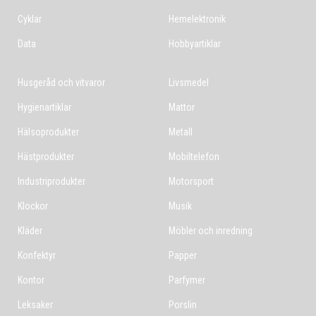
Cyklar
Hemelektronik
Data
Hobbyartiklar
Husgeråd och vitvaror
Livsmedel
Hygienartiklar
Mattor
Hälsoprodukter
Metall
Hästprodukter
Mobiltelefon
Industriprodukter
Motorsport
Klockor
Musik
Kläder
Möbler och inredning
Konfektyr
Papper
Kontor
Parfymer
Leksaker
Porslin