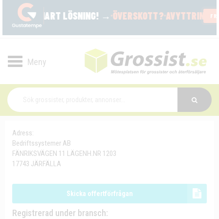
Toggle
navigation
Adress:
Bedriftssystemer AB
FÄNRIKSVÄGEN 11 LÄGENH.NR 1203
17743 JÄRFÄLLA
Skicka offertförfrågan
Registrerad under bransch: