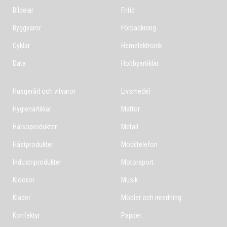
Bildelar
Fritid
Byggvaror
Förpackning
Cyklar
Hemelektronik
Data
Hobbyartiklar
Husgeråd och vitvaror
Livsmedel
Hygienartiklar
Mattor
Hälsoprodukter
Metall
Hästprodukter
Mobiltelefon
Industriprodukter
Motorsport
Klockor
Musik
Kläder
Möbler och inredning
Konfektyr
Papper