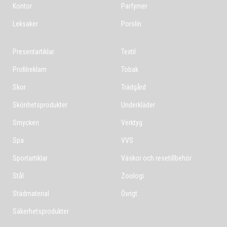
Kontor
Parfymer
Leksaker
Porslin
Presentartiklar
Textil
Profilreklam
Tobak
Skor
Trädgård
Skönhetsprodukter
Underkläder
Smycken
Verktyg
Spa
VVS
Sportartiklar
Väskor och resetillbehör
Stål
Zoologi
Städmaterial
Övrigt
Säkerhetsprodukter