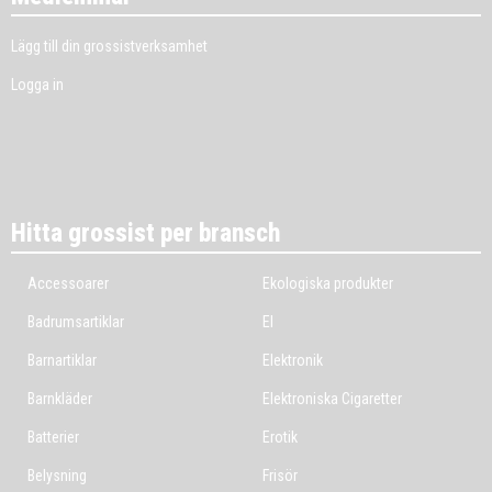
Lägg till din grossistverksamhet
Logga in
Hitta grossist per bransch
Accessoarer
Ekologiska produkter
Badrumsartiklar
El
Barnartiklar
Elektronik
Barnkläder
Elektroniska Cigaretter
Batterier
Erotik
Belysning
Frisör