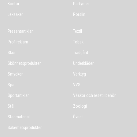
Kontor
Parfymer
Leksaker
Porslin
Presentartiklar
Textil
Profilreklam
Tobak
Skor
Trädgård
Skönhetsprodukter
Underkläder
Smycken
Verktyg
Spa
VVS
Sportartiklar
Väskor och resetillbehör
Stål
Zoologi
Städmaterial
Övrigt
Säkerhetsprodukter