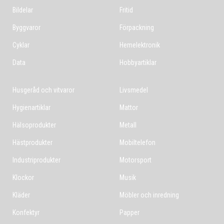
Bildelar
Fritid
Byggvaror
Förpackning
Cyklar
Hemelektronik
Data
Hobbyartiklar
Husgeråd och vitvaror
Livsmedel
Hygienartiklar
Mattor
Hälsoprodukter
Metall
Hästprodukter
Mobiltelefon
Industriprodukter
Motorsport
Klockor
Musik
Kläder
Möbler och inredning
Konfektyr
Papper