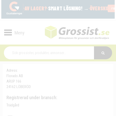
Toggle
navigation
Adress:
Florado AB
ARUP 166
24162 LÖBERÖD
Registrerad under bransch:
Trädgård