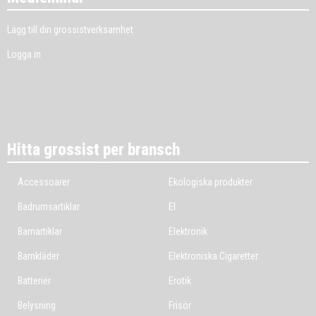
Lägg till din grossistverksamhet
Logga in
Hitta grossist per bransch
Accessoarer
Ekologiska produkter
Badrumsartiklar
El
Barnartiklar
Elektronik
Barnkläder
Elektroniska Cigaretter
Batterier
Erotik
Belysning
Frisör