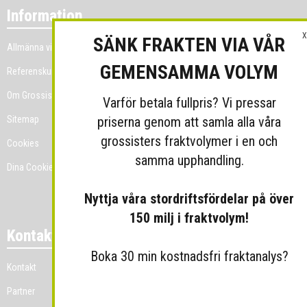
Information
X
SÄNK FRAKTEN VIA VÅR
Allmänna villkor
GEMENSAMMA VOLYM
Referenskunder
Om Grossist.se
Varför betala fullpris? Vi pressar
priserna genom att samla alla våra
Sitemap
grossisters fraktvolymer i en och
Cookies
samma upphandling.
Dina Cookie-prefenser
Nyttja våra stordriftsfördelar på över
150 milj i fraktvolym!
Kontakt
Boka 30 min kostnadsfri fraktanalys?
Kontakt
Partner