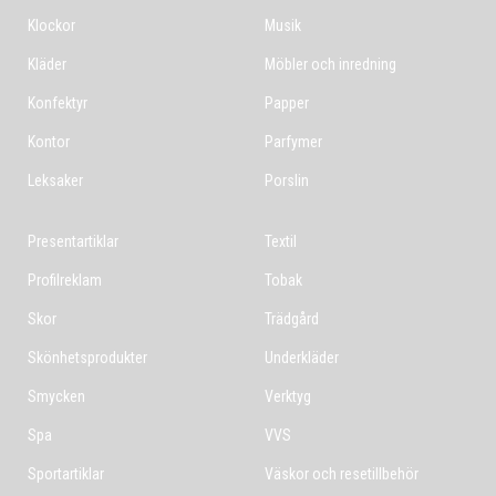
Klockor
Musik
Kläder
Möbler och inredning
Konfektyr
Papper
Kontor
Parfymer
Leksaker
Porslin
Presentartiklar
Textil
Profilreklam
Tobak
Skor
Trädgård
Skönhetsprodukter
Underkläder
Smycken
Verktyg
Spa
VVS
Sportartiklar
Väskor och resetillbehör