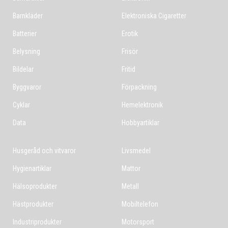
Barnkläder
Elektroniska Cigaretter
Batterier
Erotik
Belysning
Frisör
Bildelar
Fritid
Byggvaror
Förpackning
Cyklar
Hemelektronik
Data
Hobbyartiklar
Husgeråd och vitvaror
Livsmedel
Hygienartiklar
Mattor
Hälsoprodukter
Metall
Hästprodukter
Mobiltelefon
Industriprodukter
Motorsport