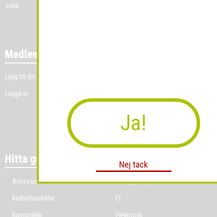
Jobb
Medlemmar
Lägg till din grossistverksamhet
Logga in
Ja!
Hitta grossist per bransch
Nej tack
Accessoarer
Ekologiska produkter
Badrumsartiklar
El
Barnartiklar
Elektronik