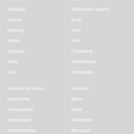
Barnkläder
Elektroniska Cigaretter
Batterier
Erotik
Belysning
Frisör
Bildelar
Fritid
Byggvaror
Förpackning
Cyklar
Hemelektronik
Data
Hobbyartiklar
Husgeråd och vitvaror
Livsmedel
Hygienartiklar
Mattor
Hälsoprodukter
Metall
Hästprodukter
Mobiltelefon
Industriprodukter
Motorsport