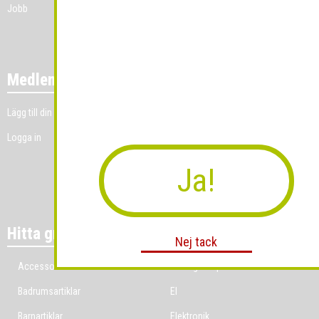
Jobb
Medlemmar
Lägg till din grossistverksamhet
Logga in
Ja!
Hitta grossist per bransch
Nej tack
Accessoarer
Ekologiska produkter
Badrumsartiklar
El
Barnartiklar
Elektronik