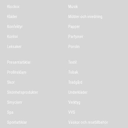
Klockor
Musik
Kläder
Möbler och inredning
Konfektyr
Papper
Kontor
Parfymer
Leksaker
Porslin
Presentartiklar
Textil
Profilreklam
Tobak
Skor
Trädgård
Skönhetsprodukter
Underkläder
Smycken
Verktyg
Spa
VVS
Sportartiklar
Väskor och resetillbehör