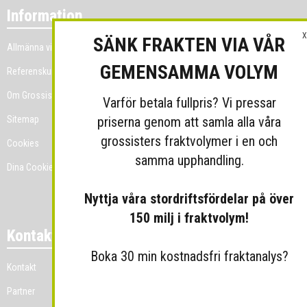
Information
X
SÄNK FRAKTEN VIA VÅR
Allmänna villkor
GEMENSAMMA VOLYM
Referenskunder
Om Grossist.se
Varför betala fullpris? Vi pressar
priserna genom att samla alla våra
Sitemap
grossisters fraktvolymer i en och
Cookies
samma upphandling.
Dina Cookie-prefenser
Nyttja våra stordriftsfördelar på över
150 milj i fraktvolym!
Kontakt
Boka 30 min kostnadsfri fraktanalys?
Kontakt
Partner