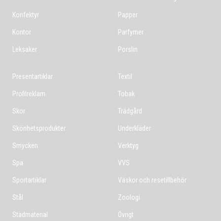
Konfektyr
Papper
Kontor
Parfymer
Leksaker
Porslin
Presentartiklar
Textil
Profilreklam
Tobak
Skor
Trädgård
Skönhetsprodukter
Underkläder
Smycken
Verktyg
Spa
VVS
Sportartiklar
Väskor och resetillbehör
Stål
Zoologi
Städmaterial
Övrigt