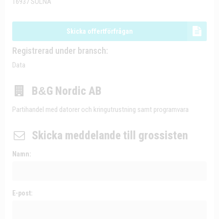
16937 SOLNA
Skicka offertförfrågan
Registrerad under bransch:
Data
B
&
G Nordic AB
Partihandel med datorer och kringutrustning samt programvara
Skicka meddelande till grossisten
Namn:
E-post: