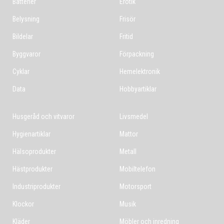
Batterier
Erotik
Belysning
Frisör
Bildelar
Fritid
Byggvaror
Förpackning
Cyklar
Hemelektronik
Data
Hobbyartiklar
Husgeråd och vitvaror
Livsmedel
Hygienartiklar
Mattor
Hälsoprodukter
Metall
Hästprodukter
Mobiltelefon
Industriprodukter
Motorsport
Klockor
Musik
Kläder
Möbler och inredning