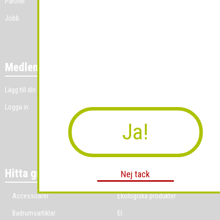
Partner
Jobb
Medlemmar
Lägg till din grossistverksamhet
Logga in
Ja!
Hitta grossist per bransch
Nej tack
Accessoarer
Ekologiska produkter
Badrumsartiklar
El