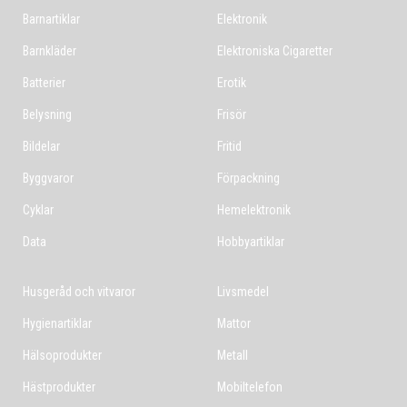
Barnartiklar
Elektronik
Barnkläder
Elektroniska Cigaretter
Batterier
Erotik
Belysning
Frisör
Bildelar
Fritid
Byggvaror
Förpackning
Cyklar
Hemelektronik
Data
Hobbyartiklar
Husgeråd och vitvaror
Livsmedel
Hygienartiklar
Mattor
Hälsoprodukter
Metall
Hästprodukter
Mobiltelefon