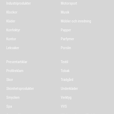
Industriprodukter
Motorsport
Klockor
Musik
Kläder
Möbler och inredning
Konfektyr
Papper
Kontor
Parfymer
Leksaker
Porslin
Presentartiklar
Textil
Profilreklam
Tobak
Skor
Trädgård
Skönhetsprodukter
Underkläder
Smycken
Verktyg
Spa
VVS