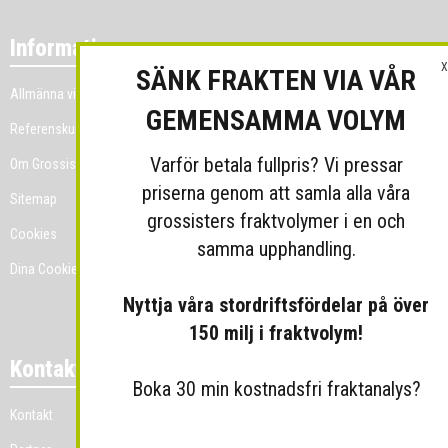
Information
X
SÄNK FRAKTEN VIA VÅR
Allmänna villkor
GEMENSAMMA VOLYM
Referenskunder
Varför betala fullpris? Vi pressar
Om Grossist.se
priserna genom att samla alla våra
Sitemap
grossisters fraktvolymer i en och
Cookies
samma upphandling.
Dina Cookie-prefenser
Nyttja våra stordriftsfördelar på över
150 milj i fraktvolym!
Kontakt
Boka 30 min kostnadsfri fraktanalys?
Kontakt