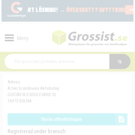
Toggle
navigation
Adress:
Azlan Scandinavia Aktiebolag
GUSTAV III:S BOULEVARD 32
16973 SOLNA
Skicka offertförfrågan
Registrerad under bransch: