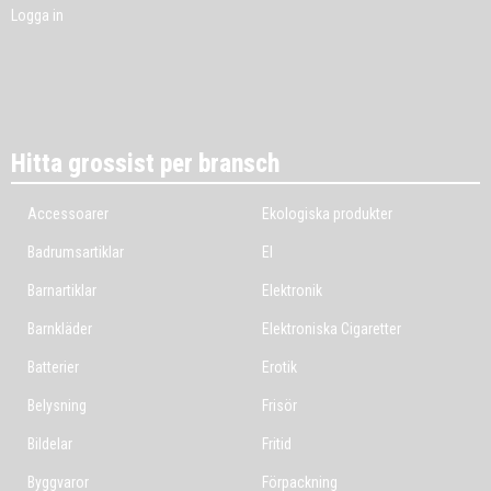
Logga in
Hitta grossist per bransch
Accessoarer
Ekologiska produkter
Badrumsartiklar
El
Barnartiklar
Elektronik
Barnkläder
Elektroniska Cigaretter
Batterier
Erotik
Belysning
Frisör
Bildelar
Fritid
Byggvaror
Förpackning