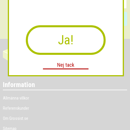
Skicka
Ja!
Nej tack
Information
Allmänna villkor
Referenskunder
Om Grossist.se
Sitemap