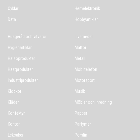
Cyklar
Hemelektronik
Data
Hobbyartiklar
Husgeråd och vitvaror
Livsmedel
Hygienartiklar
Mattor
Hälsoprodukter
Metall
Hästprodukter
Mobiltelefon
Industriprodukter
Motorsport
Klockor
Musik
Kläder
Möbler och inredning
Konfektyr
Papper
Kontor
Parfymer
Leksaker
Porslin