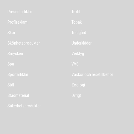
Presentartiklar
Textil
Profilreklam
Tobak
Skor
Trädgård
Skönhetsprodukter
Underkläder
Smycken
Verktyg
Spa
VVS
Sportartiklar
Väskor och resetillbehör
Stål
Zoologi
Städmaterial
Övrigt
Säkerhetsprodukter