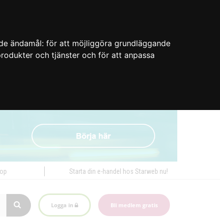
nde ändamål:
för att möjliggöra grundläggande
 produkter och tjänster och för att anpassa
hop
Starta din e-handel hos Starweb nu!
Logga in
Bli medlem gratis