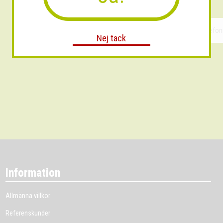
Nej tack
Information
Allmänna villkor
Referenskunder