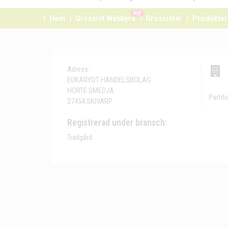
Ny!
Hem
Grossist Webbyrå
Grossister
Produkter
Adress:
EUKARYOT HANDELSBOLAG
HÖRTE SMEDJA
Partih
27454 SKIVARP
Registrerad under bransch:
Trädgård