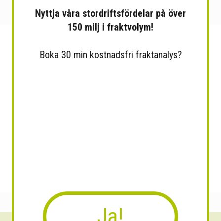
Nyttja våra stordriftsfördelar på över
150 milj i fraktvolym!
Boka 30 min kostnadsfri fraktanalys?
Ja!