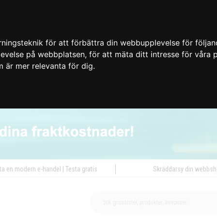
ingsteknik för att förbättra din webbupplevelse för följa
plevelse på webbplatsen
,
för att mäta ditt intresse för våra
m är mer relevanta för dig
.
ta en modern e-handel | Testa gratis
Skräddarsy din webbs