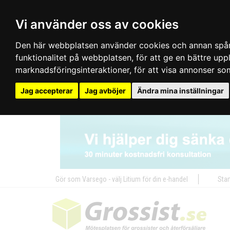
Vi använder oss av cookies
Den här webbplatsen använder cookies och annan spårn
funktionalitet på webbplatsen
,
för att ge en bättre up
marknadsföringsinteraktioner
,
för att visa annonser so
Jag accepterar
Jag avböjer
Ändra mina inställningar
Gör som Varsego - välj Litium för din e-handel
Star