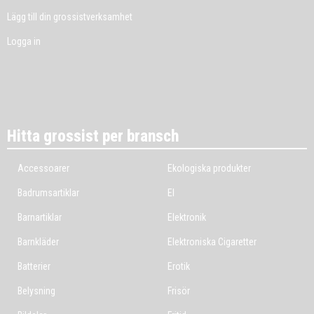
Lägg till din grossistverksamhet
Logga in
Hitta grossist per bransch
Accessoarer
Ekologiska produkter
Badrumsartiklar
El
Barnartiklar
Elektronik
Barnkläder
Elektroniska Cigaretter
Batterier
Erotik
Belysning
Frisör