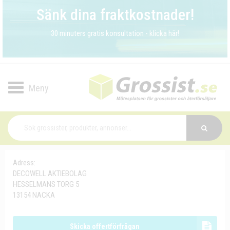
Sänk dina fraktkostnader!
30 minuters gratis konsultation - klicka här!
Toggle
navigation
Adress:
DECOWELL AKTIEBOLAG
HESSELMANS TORG 5
13154 NACKA
Skicka offertförfrågan