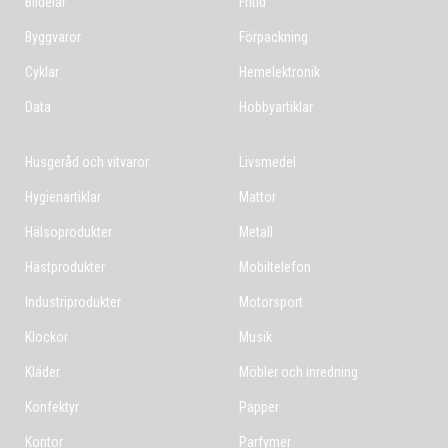
Bildelar
Fritid
Byggvaror
Förpackning
Cyklar
Hemelektronik
Data
Hobbyartiklar
Husgeråd och vitvaror
Livsmedel
Hygienartiklar
Mattor
Hälsoprodukter
Metall
Hästprodukter
Mobiltelefon
Industriprodukter
Motorsport
Klockor
Musik
Kläder
Möbler och inredning
Konfektyr
Papper
Kontor
Parfymer