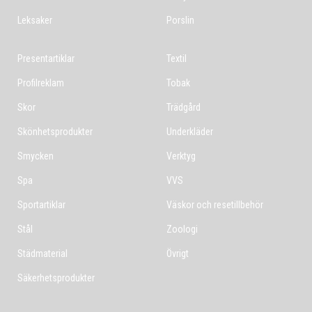
Leksaker
Porslin
Presentartiklar
Textil
Profilreklam
Tobak
Skor
Trädgård
Skönhetsprodukter
Underkläder
Smycken
Verktyg
Spa
VVS
Sportartiklar
Väskor och resetillbehör
Stål
Zoologi
Städmaterial
Övrigt
Säkerhetsprodukter