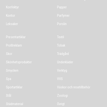
Konfektyr
Papper
Kontor
Parfymer
Leksaker
Porslin
Presentartiklar
Textil
Profilreklam
Tobak
Skor
Trädgård
Skönhetsprodukter
Underkläder
Smycken
Verktyg
Spa
VVS
Sportartiklar
Väskor och resetillbehör
Stål
Zoologi
Städmaterial
Övrigt