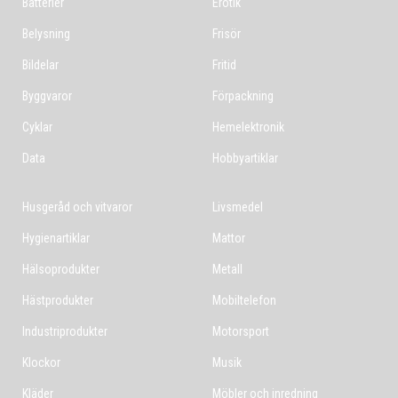
Batterier
Erotik
Belysning
Frisör
Bildelar
Fritid
Byggvaror
Förpackning
Cyklar
Hemelektronik
Data
Hobbyartiklar
Husgeråd och vitvaror
Livsmedel
Hygienartiklar
Mattor
Hälsoprodukter
Metall
Hästprodukter
Mobiltelefon
Industriprodukter
Motorsport
Klockor
Musik
Kläder
Möbler och inredning