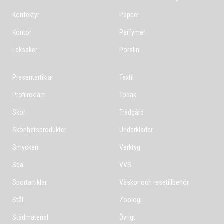
Konfektyr
Papper
Kontor
Parfymer
Leksaker
Porslin
Presentartiklar
Textil
Profilreklam
Tobak
Skor
Trädgård
Skönhetsprodukter
Underkläder
Smycken
Verktyg
Spa
VVS
Sportartiklar
Väskor och resetillbehör
Stål
Zoologi
Städmaterial
Övrigt