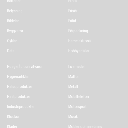
Batterier
Erotik
Belysning
Frisör
Bildelar
Fritid
Byggvaror
Förpackning
Cyklar
Hemelektronik
Data
Hobbyartiklar
Husgeråd och vitvaror
Livsmedel
Hygienartiklar
Mattor
Hälsoprodukter
Metall
Hästprodukter
Mobiltelefon
Industriprodukter
Motorsport
Klockor
Musik
Kläder
Möbler och inredning