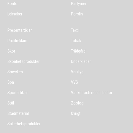
Kontor
Parfymer
Leksaker
Porslin
Presentartiklar
Textil
Profilreklam
Tobak
Skor
Trädgård
Skönhetsprodukter
Underkläder
Smycken
Verktyg
Spa
VVS
Sportartiklar
Väskor och resetillbehör
Stål
Zoologi
Städmaterial
Övrigt
Säkerhetsprodukter