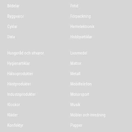
Bildelar
Fritid
Byggvaror
Förpackning
Cyklar
Hemelektronik
Data
Hobbyartiklar
Husgeråd och vitvaror
Livsmedel
Hygienartiklar
Mattor
Hälsoprodukter
Metall
Hästprodukter
Mobiltelefon
Industriprodukter
Motorsport
Klockor
Musik
Kläder
Möbler och inredning
Konfektyr
Papper