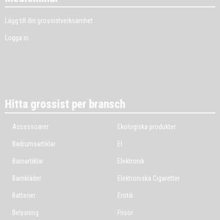
Lägg till din grossistverksamhet
Logga in
Hitta grossist per bransch
Accessoarer
Ekologiska produkter
Badrumsartiklar
El
Barnartiklar
Elektronik
Barnkläder
Elektroniska Cigaretter
Batterier
Erotik
Belysning
Frisör