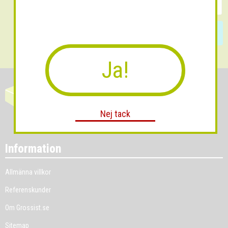
Skicka
Ja!
Nej tack
Information
Allmänna villkor
Referenskunder
Om Grossist.se
Sitemap