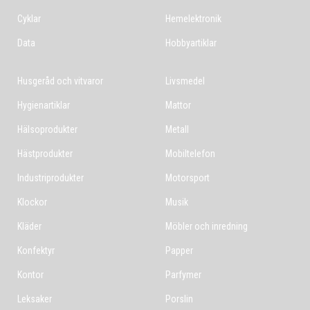
Cyklar
Hemelektronik
Data
Hobbyartiklar
Husgeråd och vitvaror
Livsmedel
Hygienartiklar
Mattor
Hälsoprodukter
Metall
Hästprodukter
Mobiltelefon
Industriprodukter
Motorsport
Klockor
Musik
Kläder
Möbler och inredning
Konfektyr
Papper
Kontor
Parfymer
Leksaker
Porslin