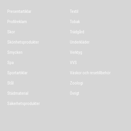
Presentartiklar
Textil
Profilreklam
Tobak
Skor
Trädgård
Skönhetsprodukter
Underkläder
Smycken
Verktyg
Spa
VVS
Sportartiklar
Väskor och resetillbehör
Stål
Zoologi
Städmaterial
Övrigt
Säkerhetsprodukter