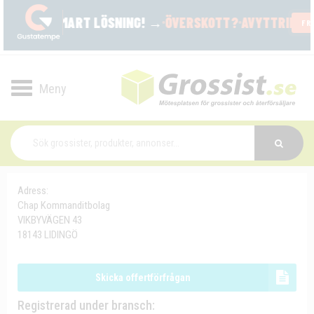
Toggle
navigation
Adress:
Chap Kommanditbolag
VIKBYVÄGEN 43
18143 LIDINGÖ
Skicka offertförfrågan
Registrerad under bransch: