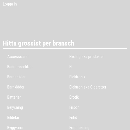
Logga in
Hitta grossist per bransch
Accessoarer
Ekologiska produkter
Badrumsartiklar
El
Barnartiklar
Elektronik
Barnkläder
Elektroniska Cigaretter
Batterier
Erotik
Belysning
Frisör
Bildelar
Fritid
Byggvaror
Förpackning