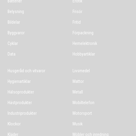
Batterier
Erotik
Belysning
Frisör
Bildelar
Fritid
Byggvaror
Förpackning
Cyklar
Hemelektronik
Data
Hobbyartiklar
Husgeråd och vitvaror
Livsmedel
Hygienartiklar
Mattor
Hälsoprodukter
Metall
Hästprodukter
Mobiltelefon
Industriprodukter
Motorsport
Klockor
Musik
Kläder
Möbler och inredning