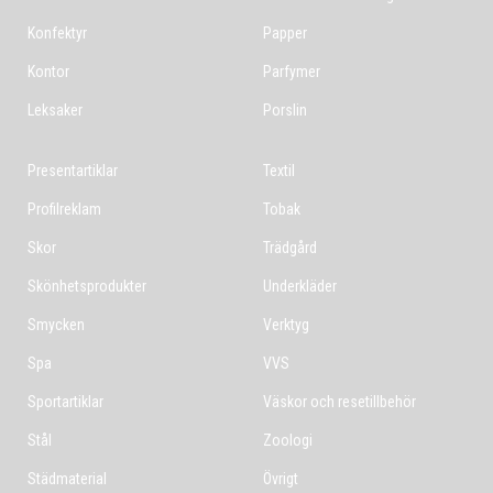
Konfektyr
Papper
Kontor
Parfymer
Leksaker
Porslin
Presentartiklar
Textil
Profilreklam
Tobak
Skor
Trädgård
Skönhetsprodukter
Underkläder
Smycken
Verktyg
Spa
VVS
Sportartiklar
Väskor och resetillbehör
Stål
Zoologi
Städmaterial
Övrigt