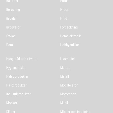
Batterier
Erotik
Belysning
Frisör
Bildelar
Fritid
Byggvaror
Förpackning
Cyklar
Hemelektronik
Data
Hobbyartiklar
Husgeråd och vitvaror
Livsmedel
Hygienartiklar
Mattor
Hälsoprodukter
Metall
Hästprodukter
Mobiltelefon
Industriprodukter
Motorsport
Klockor
Musik
Kläder
Möbler och inredning