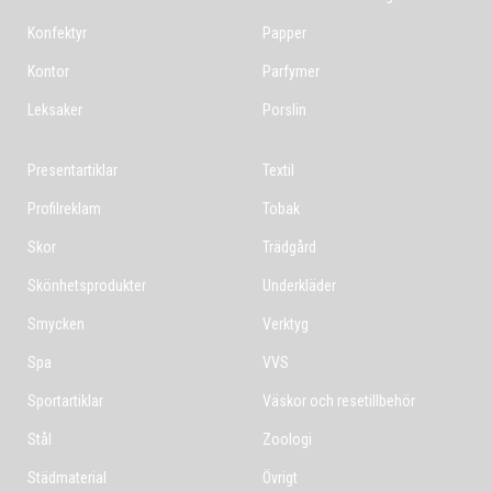
Konfektyr
Papper
Kontor
Parfymer
Leksaker
Porslin
Presentartiklar
Textil
Profilreklam
Tobak
Skor
Trädgård
Skönhetsprodukter
Underkläder
Smycken
Verktyg
Spa
VVS
Sportartiklar
Väskor och resetillbehör
Stål
Zoologi
Städmaterial
Övrigt