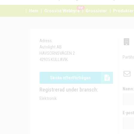
Ny!
Hem
Grossist Webbyrå
Grossister
Produkter
Adress:
Autolight AB
HAVSÖRNSVÄGEN 2
Partih
42935 KULLAVIK
Skicka offertförfrågan
Registrerad under bransch:
Namn
Elektronik
E-post