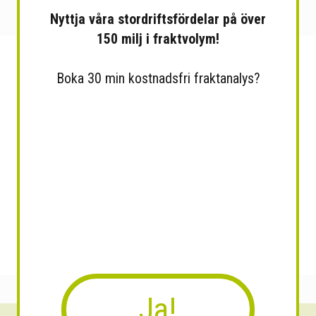
Nyttja våra stordriftsfördelar på över
150 milj i fraktvolym!
Boka 30 min kostnadsfri fraktanalys?
Ja!