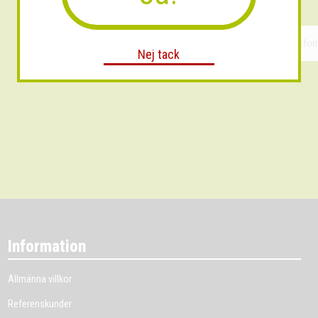
Nej tack
Information
Allmänna villkor
Referenskunder