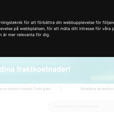
ingsteknik för att förbättra din webbupplevelse för följa
plevelse på webbplatsen
,
för att mäta ditt intresse för våra
m är mer relevanta för dig
.
ta en modern e-handel | Testa gratis
Skräddarsy din webbs