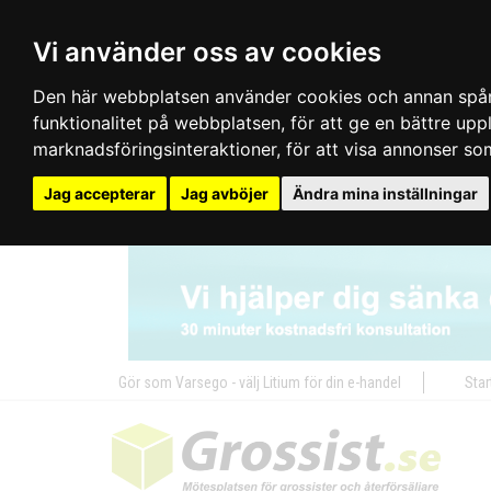
Vi använder oss av cookies
Den här webbplatsen använder cookies och annan spårn
funktionalitet på webbplatsen
,
för att ge en bättre up
marknadsföringsinteraktioner
,
för att visa annonser so
Jag accepterar
Jag avböjer
Ändra mina inställningar
Gör som Varsego - välj Litium för din e-handel
Star