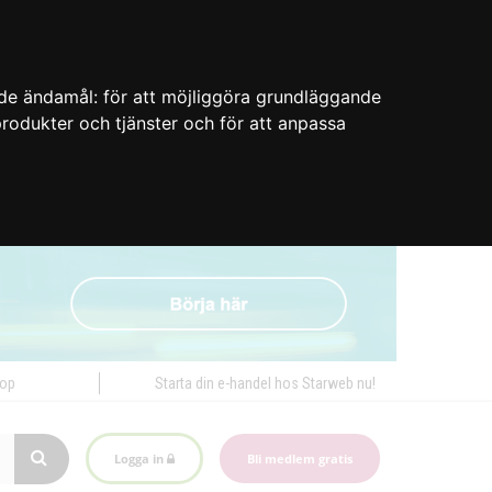
nde ändamål:
för att möjliggöra grundläggande
 produkter och tjänster och för att anpassa
hop
Starta din e-handel hos Starweb nu!
Logga in
Bli medlem gratis