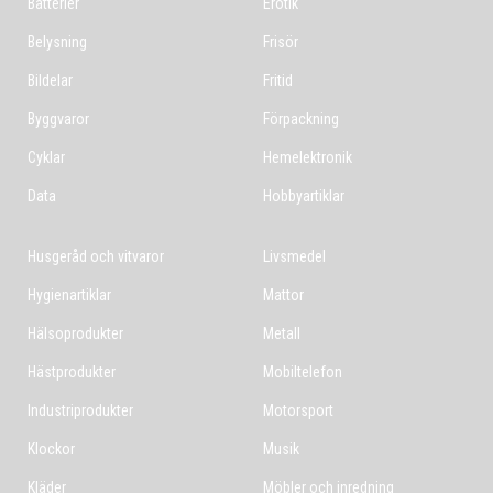
Batterier
Erotik
Belysning
Frisör
Bildelar
Fritid
Byggvaror
Förpackning
Cyklar
Hemelektronik
Data
Hobbyartiklar
Husgeråd och vitvaror
Livsmedel
Hygienartiklar
Mattor
Hälsoprodukter
Metall
Hästprodukter
Mobiltelefon
Industriprodukter
Motorsport
Klockor
Musik
Kläder
Möbler och inredning