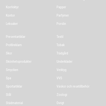
Konfektyr
Papper
Kontor
Parfymer
Leksaker
Porslin
Presentartiklar
Textil
Profilreklam
Tobak
Skor
Trädgård
Skönhetsprodukter
Underkläder
Smycken
Verktyg
Spa
VVS
Sportartiklar
Väskor och resetillbehör
Stål
Zoologi
Städmaterial
Övrigt