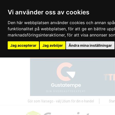
Vi använder oss av cookies
Den här webbplatsen använder cookies och annan spårn
funktionalitet på webbplatsen
,
för att ge en bättre up
marknadsföringsinteraktioner
,
för att visa annonser so
Jag accepterar
Jag avböjer
Ändra mina inställningar
Gör som Varsego - välj Litium för din e-handel
Star