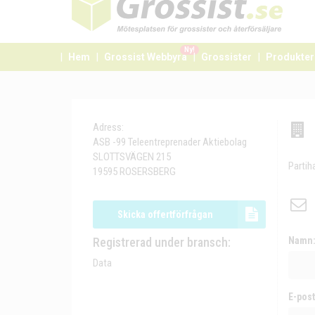
Ny!
Hem
Grossist Webbyrå
Grossister
Produkter
Adress:
ASB -99 Teleentreprenader Aktiebolag
SLOTTSVÄGEN 215
Partih
19595 ROSERSBERG
Skicka offertförfrågan
Registrerad under bransch:
Namn
Data
E-post