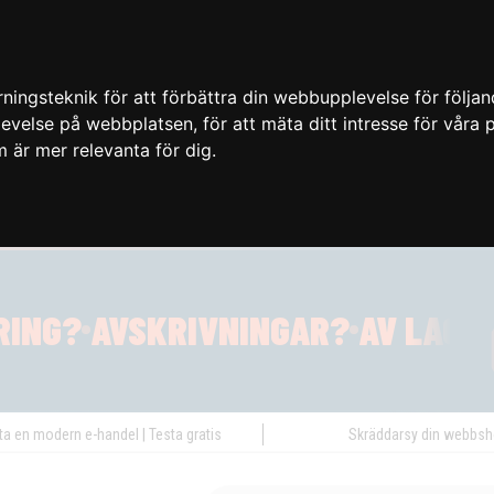
ingsteknik för att förbättra din webbupplevelse för följa
plevelse på webbplatsen
,
för att mäta ditt intresse för våra
m är mer relevanta för dig
.
ta en modern e-handel | Testa gratis
Skräddarsy din webbs