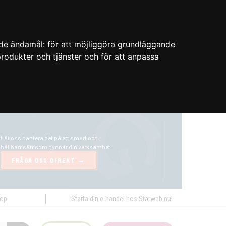
nde ändamål:
för att möjliggöra grundläggande
 produkter och tjänster och för att anpassa
hop
Starta din e-handel hos Starweb nu!