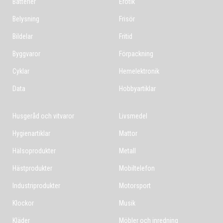
Batterier
Erotik
Belysning
Frisör
Bildelar
Fritid
Byggvaror
Förpackning
Cyklar
Hemelektronik
Data
Hobbyartiklar
Husgeråd och vitvaror
Livsmedel
Hygienartiklar
Mattor
Hälsoprodukter
Metall
Hästprodukter
Mobiltelefon
Industriprodukter
Motorsport
Klockor
Musik
Kläder
Möbler och inredning