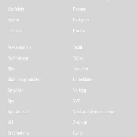
Konfektyr
Papper
Kontor
Parfymer
Leksaker
Porslin
Presentartiklar
Textil
Profilreklam
Tobak
Skor
Trädgård
Skönhetsprodukter
Underkläder
Smycken
Verktyg
Spa
VVS
Sportartiklar
Väskor och resetillbehör
Stål
Zoologi
Städmaterial
Övrigt