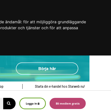
nde ändamål:
för att möjliggöra grundläggande
 produkter och tjänster och för att anpassa
hop
Starta din e-handel hos Starweb nu!
Logga in
Bli medlem gratis