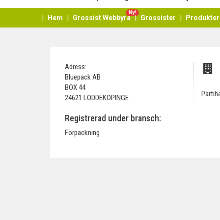
Ny!
Hem
Grossist Webbyrå
Grossister
Produkter
Adress:
Bluepack AB
BOX 44
Partih
24621 LÖDDEKÖPINGE
Registrerad under bransch:
Förpackning