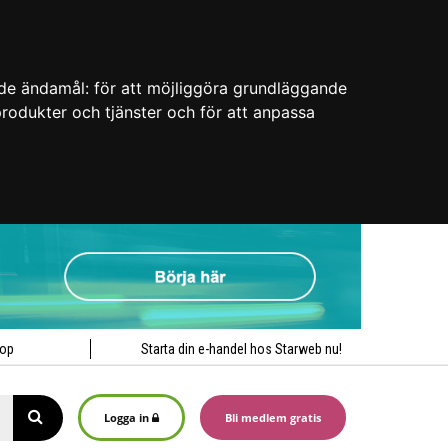
nde ändamål:
för att möjliggöra grundläggande
 produkter och tjänster och för att anpassa
hop
Starta din e-handel hos Starweb nu!
Logga in
Bli medlem gratis