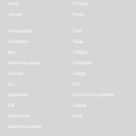
Kontor
Parfymer
Leksaker
Porslin
Presentartiklar
Textil
Profilreklam
Tobak
Skor
Trädgård
Skönhetsprodukter
Underkläder
Smycken
Verktyg
Spa
VVS
Sportartiklar
Väskor och resetillbehör
Stål
Zoologi
Städmaterial
Övrigt
Säkerhetsprodukter