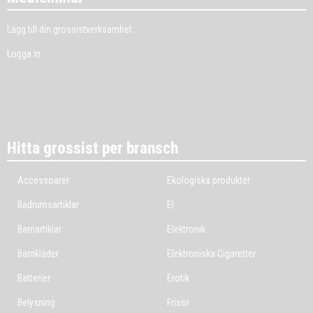
Lägg till din grossistverksamhet
Logga in
Hitta grossist per bransch
Accessoarer
Ekologiska produkter
Badrumsartiklar
El
Barnartiklar
Elektronik
Barnkläder
Elektroniska Cigaretter
Batterier
Erotik
Belysning
Frisör