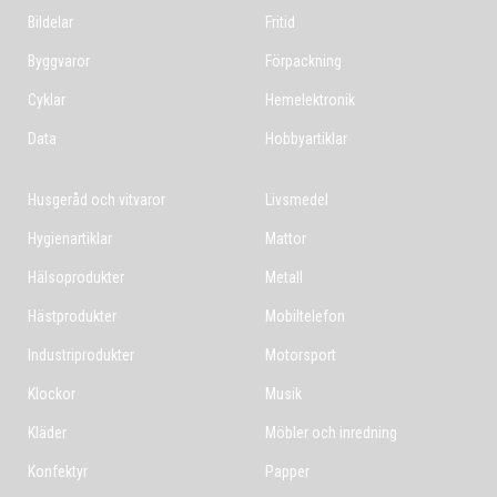
Bildelar
Fritid
Byggvaror
Förpackning
Cyklar
Hemelektronik
Data
Hobbyartiklar
Husgeråd och vitvaror
Livsmedel
Hygienartiklar
Mattor
Hälsoprodukter
Metall
Hästprodukter
Mobiltelefon
Industriprodukter
Motorsport
Klockor
Musik
Kläder
Möbler och inredning
Konfektyr
Papper