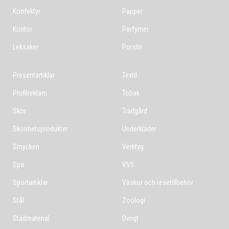
Konfektyr
Papper
Kontor
Parfymer
Leksaker
Porslin
Presentartiklar
Textil
Profilreklam
Tobak
Skor
Trädgård
Skönhetsprodukter
Underkläder
Smycken
Verktyg
Spa
VVS
Sportartiklar
Väskor och resetillbehör
Stål
Zoologi
Städmaterial
Övrigt