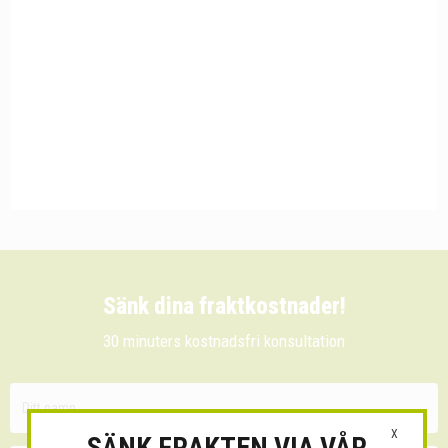
Sänk dina fraktkostnader!
30 minuters kostnadsfri konsultation
X
SÄNK FRAKTEN VIA VÅR