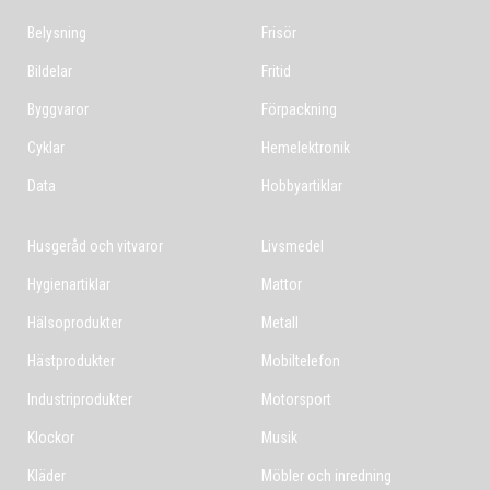
Belysning
Frisör
Bildelar
Fritid
Byggvaror
Förpackning
Cyklar
Hemelektronik
Data
Hobbyartiklar
Husgeråd och vitvaror
Livsmedel
Hygienartiklar
Mattor
Hälsoprodukter
Metall
Hästprodukter
Mobiltelefon
Industriprodukter
Motorsport
Klockor
Musik
Kläder
Möbler och inredning