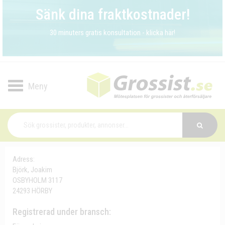
Sänk dina fraktkostnader!
30 minuters gratis konsultation - klicka här!
Toggle
navigation
Adress:
Björk, Joakim
OSBYHOLM 3117
24293 HÖRBY
Registrerad under bransch: