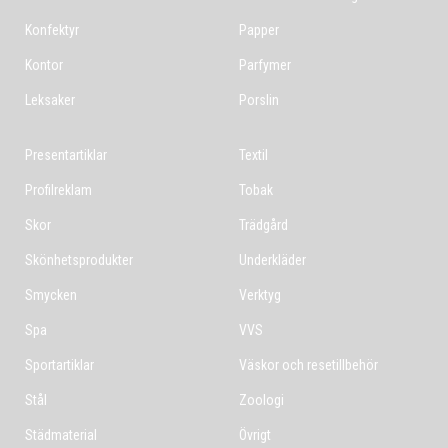
Konfektyr
Papper
Kontor
Parfymer
Leksaker
Porslin
Presentartiklar
Textil
Profilreklam
Tobak
Skor
Trädgård
Skönhetsprodukter
Underkläder
Smycken
Verktyg
Spa
VVS
Sportartiklar
Väskor och resetillbehör
Stål
Zoologi
Städmaterial
Övrigt