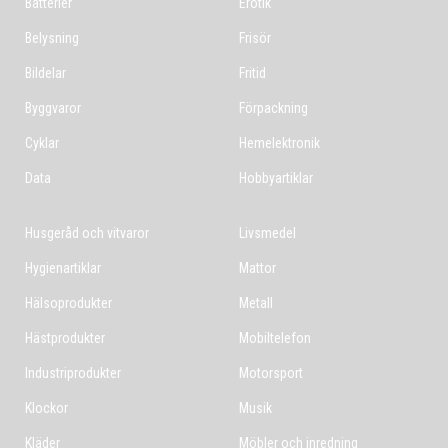
Batterier
Erotik
Belysning
Frisör
Bildelar
Fritid
Byggvaror
Förpackning
Cyklar
Hemelektronik
Data
Hobbyartiklar
Husgeråd och vitvaror
Livsmedel
Hygienartiklar
Mattor
Hälsoprodukter
Metall
Hästprodukter
Mobiltelefon
Industriprodukter
Motorsport
Klockor
Musik
Kläder
Möbler och inredning