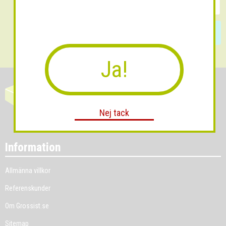
Skicka
Ja!
Nej tack
Information
Allmänna villkor
Referenskunder
Om Grossist.se
Sitemap