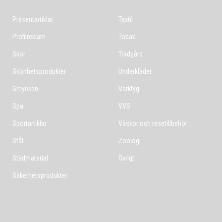
Presentartiklar
Textil
Profilreklam
Tobak
Skor
Trädgård
Skönhetsprodukter
Underkläder
Smycken
Verktyg
Spa
VVS
Sportartiklar
Väskor och resetillbehör
Stål
Zoologi
Städmaterial
Övrigt
Säkerhetsprodukter