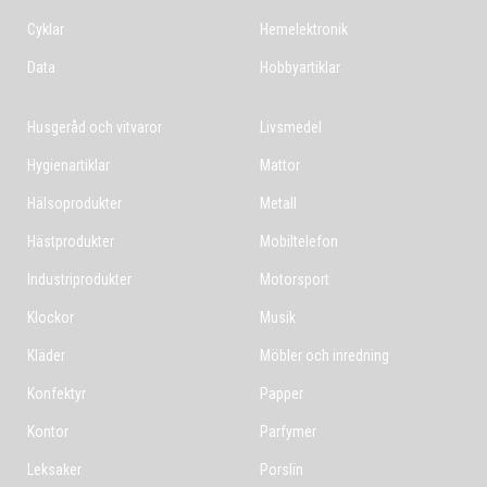
Cyklar
Hemelektronik
Data
Hobbyartiklar
Husgeråd och vitvaror
Livsmedel
Hygienartiklar
Mattor
Hälsoprodukter
Metall
Hästprodukter
Mobiltelefon
Industriprodukter
Motorsport
Klockor
Musik
Kläder
Möbler och inredning
Konfektyr
Papper
Kontor
Parfymer
Leksaker
Porslin