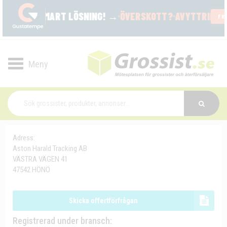
Toggle
navigation
Adress:
Aston Harald Tracking AB
VÄSTRA VÄGEN 41
47542 HÖNÖ
Skicka offertförfrågan
Registrerad under bransch: