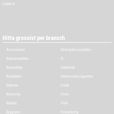
Logga in
Hitta grossist per bransch
Accessoarer
Ekologiska produkter
Badrumsartiklar
El
Barnartiklar
Elektronik
Barnkläder
Elektroniska Cigaretter
Batterier
Erotik
Belysning
Frisör
Bildelar
Fritid
Byggvaror
Förpackning