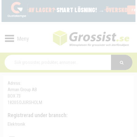
Toggle
navigation
Adress:
Arman Group AB
BOX 73
18205 DJURSHOLM
Registrerad under bransch:
Elektronik