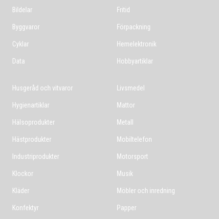
Bildelar
Fritid
Byggvaror
Förpackning
Cyklar
Hemelektronik
Data
Hobbyartiklar
Husgeråd och vitvaror
Livsmedel
Hygienartiklar
Mattor
Hälsoprodukter
Metall
Hästprodukter
Mobiltelefon
Industriprodukter
Motorsport
Klockor
Musik
Kläder
Möbler och inredning
Konfektyr
Papper