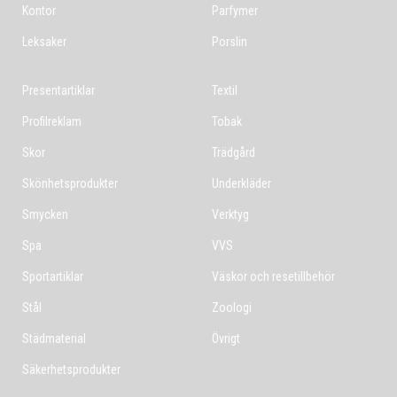
Kontor
Parfymer
Leksaker
Porslin
Presentartiklar
Textil
Profilreklam
Tobak
Skor
Trädgård
Skönhetsprodukter
Underkläder
Smycken
Verktyg
Spa
VVS
Sportartiklar
Väskor och resetillbehör
Stål
Zoologi
Städmaterial
Övrigt
Säkerhetsprodukter