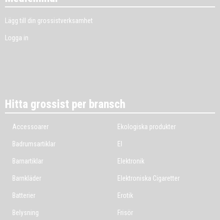
Lägg till din grossistverksamhet
Logga in
Hitta grossist per bransch
Accessoarer
Ekologiska produkter
Badrumsartiklar
El
Barnartiklar
Elektronik
Barnkläder
Elektroniska Cigaretter
Batterier
Erotik
Belysning
Frisör