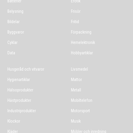
Batterier
Erotik
Belysning
Frisör
Bildelar
Fritid
Byggvaror
Förpackning
Cyklar
Hemelektronik
Data
Hobbyartiklar
Husgeråd och vitvaror
Livsmedel
Hygienartiklar
Mattor
Hälsoprodukter
Metall
Hästprodukter
Mobiltelefon
Industriprodukter
Motorsport
Klockor
Musik
Kläder
Möbler och inredning