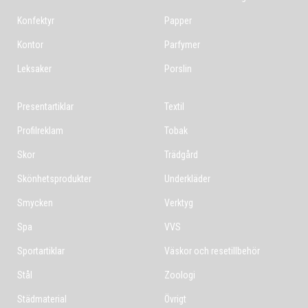
Konfektyr
Papper
Kontor
Parfymer
Leksaker
Porslin
Presentartiklar
Textil
Profilreklam
Tobak
Skor
Trädgård
Skönhetsprodukter
Underkläder
Smycken
Verktyg
Spa
VVS
Sportartiklar
Väskor och resetillbehör
Stål
Zoologi
Städmaterial
Övrigt