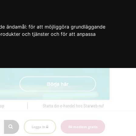
nde ändamål:
för att möjliggöra grundläggande
 produkter och tjänster och för att anpassa
hop
Starta din e-handel hos Starweb nu!
Logga in
Bli medlem gratis