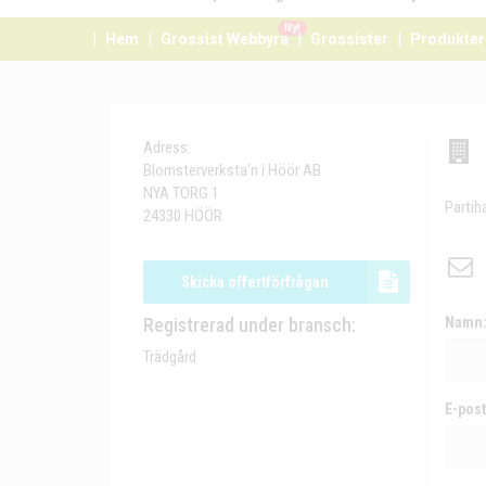
Ny!
Hem
Grossist Webbyrå
Grossister
Produkter
Adress:
Blomsterverksta'n i Höör AB
NYA TORG 1
Partih
24330 HÖÖR
Skicka offertförfrågan
Registrerad under bransch:
Namn
Trädgård
E-post