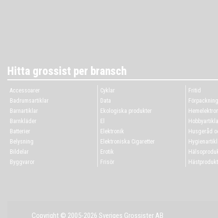
Hitta grossist per bransch
Accessoarer
Cyklar
Fritid
Badrumsartiklar
Data
Förpacknin
Barnartiklar
Ekologiska produkter
Hemelektron
Barnkläder
El
Hobbyartikla
Batterier
Elektronik
Husgeråd oc
Belysning
Elektroniska Cigaretter
Hygienartikl
Bildelar
Erotik
Hälsoproduk
Byggvaror
Frisör
Hästprodukt
Copyright © 2005-2026 Sveriges Grossister AB