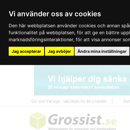
Vi använder oss av cookies
Den här webbplatsen använder cookies och annan spårn
funktionalitet på webbplatsen
,
för att ge en bättre up
marknadsföringsinteraktioner
,
för att visa annonser so
Jag accepterar
Jag avböjer
Ändra mina inställningar
Gör som Varsego - välj Litium för din e-handel
Star