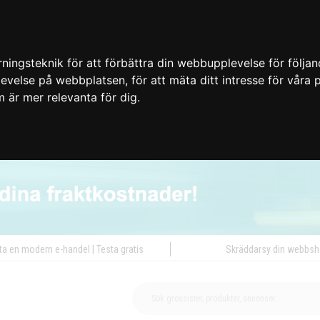
ingsteknik för att förbättra din webbupplevelse för följa
plevelse på webbplatsen
,
för att mäta ditt intresse för våra
m är mer relevanta för dig
.
ta en modern e-handel | Testa gratis
Skräddarsy din webbs