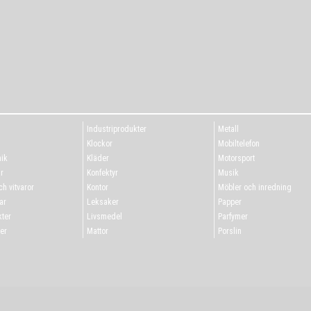
Industriprodukter
Metall
g
Klockor
Mobiltelefon
ik
Kläder
Motorsport
r
Konfektyr
Musik
h vitvaror
Kontor
Möbler och inredning
ar
Leksaker
Papper
ter
Livsmedel
Parfymer
er
Mattor
Porslin