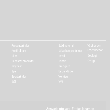
Presentartiklar
Städmaterial
Väskor och
resetillbehör
Profilreklam
Säkerhetsprodukter
Zoologi
Skor
Textil
Övrigt
Skönhetsprodukter
Tobak
Smycken
Trädgård
Spa
Underkläder
Sportartiklar
Verktyg
Stål
VVS
Ansvarig utgivare: Ermias Neamen